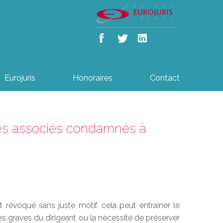
Eurojuris
Honoraires
Contact
 les associés condamnés à
révoqué sans juste motif, cela peut entraîner le
s graves du dirigeant ou la nécessité de préserver