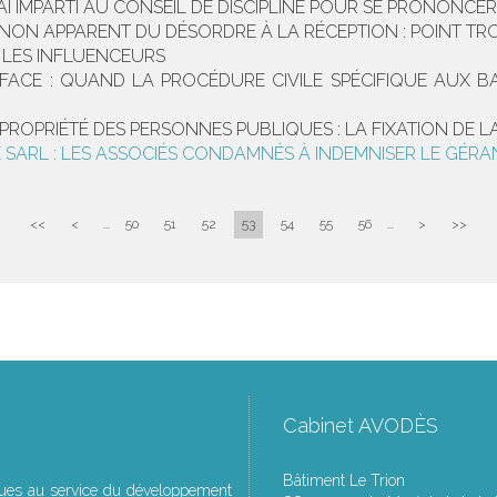
AI IMPARTI AU CONSEIL DE DISCIPLINE POUR SE PRONONC
NON APPARENT DU DÉSORDRE À LA RÉCEPTION : POINT TROP
 LES INFLUENCEURS
RFACE : QUAND LA PROCÉDURE CIVILE SPÉCIFIQUE AUX BA
A PROPRIÉTÉ DES PERSONNES PUBLIQUES : LA FIXATION DE
E SARL : LES ASSOCIÉS CONDAMNÉS À INDEMNISER LE GÉRA
<<
<
...
50
51
52
53
54
55
56
...
>
>>
Cabinet AVODÈS
Bâtiment Le Trion
ques au service du développement