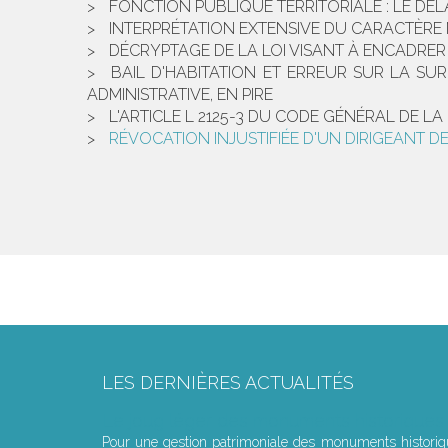
FONCTION PUBLIQUE TERRITORIALE : LE DÉL
INTERPRÉTATION EXTENSIVE DU CARACTÈRE 
DÉCRYPTAGE DE LA LOI VISANT À ENCADRER
BAIL D'HABITATION ET ERREUR SUR LA SU
ADMINISTRATIVE, EN PIRE
L'ARTICLE L 2125-3 DU CODE GÉNÉRAL DE L
RÉVOCATION INJUSTIFIÉE D'UN DIRIGEANT D
LES DERNIÈRES ACTUALITÉS
Le joug léger des monuments historiques
Pour une gestion patrimoniale des monuments histori