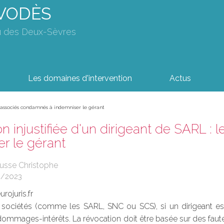
AVODÈS
u des Deux-Sèvres
Les domaines d'intervention
Actus
es associés condamnés à indemniser le gérant
n injustifiée d'un dirigeant de SARL :
r le gérant
ousse Christophe
6/2023
rojuris.fr
 sociétés (comme les SARL, SNC ou SCS), si un dirigeant est 
mmages-intérêts. La révocation doit être basée sur des faute