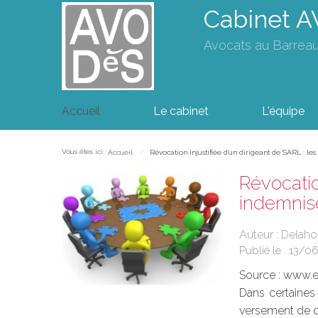
Cabinet 
Avocats au Barrea
Accueil
Le cabinet
L'équipe
Vous êtes ici :
Accueil
Révocation injustifiée d'un dirigeant de SARL : l
Révocatio
indemnise
Auteur : Delah
Publié le :
13/0
Source :
www.eu
Dans certaines
versement de do