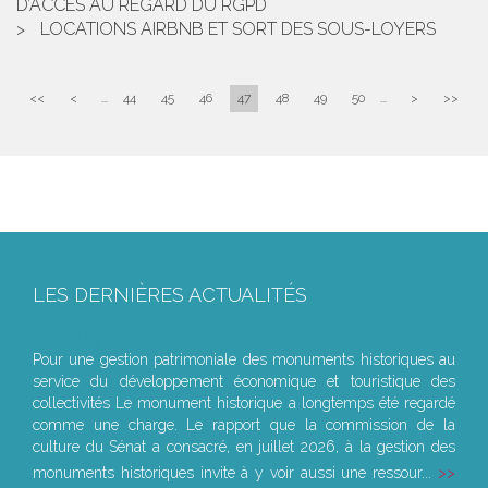
D’ACCÈS AU REGARD DU RGPD
LOCATIONS AIRBNB ET SORT DES SOUS-LOYERS
<<
<
...
44
45
46
47
48
49
50
...
>
>>
LES DERNIÈRES ACTUALITÉS
Le joug léger des monuments historiques
Pour une gestion patrimoniale des monuments historiques au
service du développement économique et touristique des
collectivités Le monument historique a longtemps été regardé
comme une charge. Le rapport que la commission de la
culture du Sénat a consacré, en juillet 2026, à la gestion des
monuments historiques invite à y voir aussi une ressour...