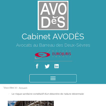
Cabinet AVODÈS
Avocats au Barreau des Deux-Sèvres
Ouvrir
le
Vous êtes ici :
Accueil
menu
Le risque sanitaire constitutif d'un désordre de nature décennale