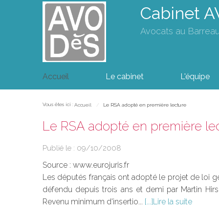
Cabinet 
Avocats au Barrea
Accueil
Le cabinet
L'équipe
Vous êtes ici :
Accueil
Le RSA adopté en première lecture
Le RSA adopté en première le
Publié le :
09/10/2008
Source :
www.eurojuris.fr
Les députés français ont adopté le projet de loi gé
défendu depuis trois ans et demi par Martin Hir
Revenu minimum d'insertio...
Lire la suite