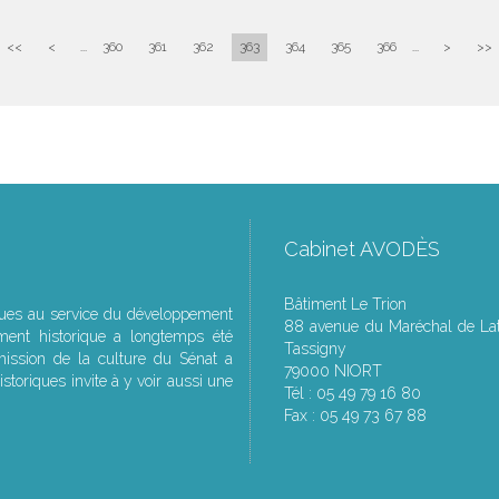
<<
<
...
360
361
362
363
364
365
366
...
>
>>
Cabinet AVODÈS
Bâtiment Le Trion
ques au service du développement
88 avenue du Maréchal de Lat
ment historique a longtemps été
Tassigny
ssion de la culture du Sénat a
79000 NIORT
storiques invite à y voir aussi une
Tél : 05 49 79 16 80
Fax : 05 49 73 67 88