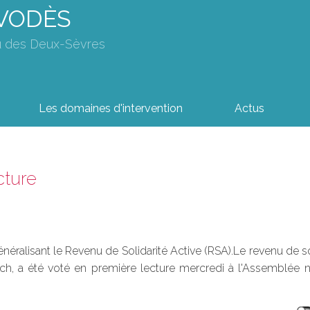
AVODÈS
u des Deux-Sèvres
Les domaines d'intervention
Actus
cture
néralisant le Revenu de Solidarité Active (RSA).Le revenu de so
sch, a été voté en première lecture mercredi à l'Assemblée 