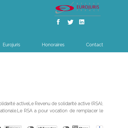
Eurojuris
Honoraires
Contact
lidarité activeLe Revenu de solidarité active (RSA),
nationale.Le RSA a pour vocation de remplacer le