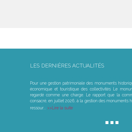
LES DERNIÈRES ACTUALITÉS
Le joug léger des monuments historiques
Pour une gestion patrimoniale des monuments histori
économique et touristique des collectivités Le monu
regardé comme une charge. Le rapport que la commi
consacré, en juillet 2026, à la gestion des monuments hi
ressour...
Lire la suite