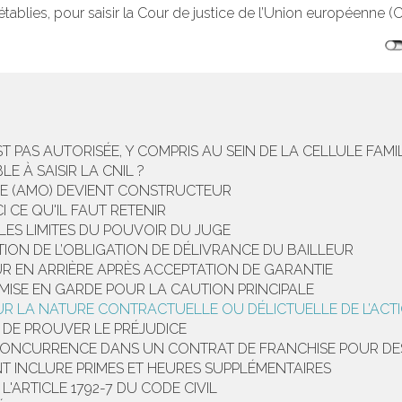
ablies, pour saisir la Cour de justice de l’Union européenne (C
EST PAS AUTORISÉE, Y COMPRIS AU SEIN DE LA CELLULE FAMI
 À SAISIR LA CNIL ?
GE (AMO) DEVIENT CONSTRUCTEUR
 CE QU'IL FAUT RETENIR
ES LIMITES DU POUVOIR DU JUGE
ION DE L’OBLIGATION DE DÉLIVRANCE DU BAILLEUR
R EN ARRIÈRE APRÈS ACCEPTATION DE GARANTIE
MISE EN GARDE POUR LA CAUTION PRINCIPALE
UR LA NATURE CONTRACTUELLE OU DÉLICTUELLE DE L’ACT
 DE PROUVER LE PRÉJUDICE
CONCURRENCE DANS UN CONTRAT DE FRANCHISE POUR DE
NT INCLURE PRIMES ET HEURES SUPPLÉMENTAIRES
'ARTICLE 1792-7 DU CODE CIVIL