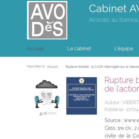
Cabinet 
Avocats au Barrea
Accueil
Le cabinet
L'équipe
Vous êtes ici :
Accueil
Rupture brutale : la CJUE interrogée sur la nature 
Rupture b
de l’actio
Auteur : VIBERT
Publié le :
17/04
Source :
www.eu
Cass. 1re civ., 
civile de la C