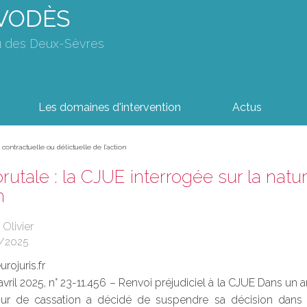
AVODÈS
u des Deux-Sèvres
Les domaines d'intervention
Actus
contractuelle ou délictuelle de l’action
rutale : la CJUE interrogée sur la natur
n
 Olivier
/2025
rojuris.fr
2 avril 2025, n° 23-11.456 – Renvoi préjudiciel à la CJUE Dans un
our de cassation a décidé de suspendre sa décision dans u