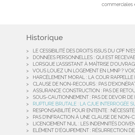
commerciales ét
Historique
LE CESSIBILITÉ DES DROITS ISSUS DU CPF N'
DONNÉES PERSONNELLES : QUI EST RECEVABLE
LORSQUE L’ASSISTANT À MAÎTRISE D’OUVRA
VOUS LOUEZ UN LOGEMENT EN LMNP ? VOICI
HARCÈLEMENT MORAL : LA COUR RAPPELLE L
CLAUSE DE NON-RECOURS : PAS D’EXONÉRAT
ASSURANCE CONSTRUCTION : PAS DE RETOU
SOUS-CAUTIONNEMENT : PAS DE DEVOIR DE 
RUPTURE BRUTALE : LA CJUE INTERROGÉE S
RESPONSABILITÉ POUR ENTENTE : NÉCESSITÉ
PAS D’INFRACTION À UNE CLAUSE DE NON-
LICENCIEMENT NUL : LES INDEMNITÉS DOIVE
ELÉMENT D'ÉQUIPEMENT : RÉSURRECTION DE L