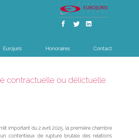
Eurojuris
Honoraires
Contact
e contractuelle ou délictuelle
 arrêt important du 2 avril 2025, la première chambre
n contentieux de rupture brutale des relations