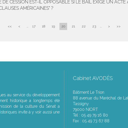
É DE CESSION EST-IL OPPOSABLE SI LE BAIL EXIGE UN ACT
"CLAUSES AMÉRICAINES" ?
<<
<
...
17
18
19
20
21
22
23
...
>
>>
Cabinet AVODÈS
Bâtiment Le Trion
ques au service du développement
88 avenue du Maréchal de Lat
ment historique a longtemps été
Tassigny
ssion de la culture du Sénat a
79000 NIORT
storiques invite à y voir aussi une
Tél : 05 49 79 16 80
Fax : 05 49 73 67 88