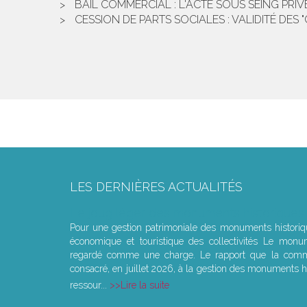
BAIL COMMERCIAL : L'ACTE SOUS SEING PRIV
CESSION DE PARTS SOCIALES : VALIDITÉ DES 
LES DERNIÈRES ACTUALITÉS
Le joug léger des monuments historiques
Pour une gestion patrimoniale des monuments histori
économique et touristique des collectivités Le monu
regardé comme une charge. Le rapport que la commi
consacré, en juillet 2026, à la gestion des monuments hi
ressour...
Lire la suite