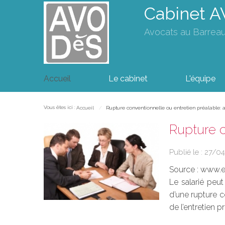
Cabinet 
Avocats au Barrea
Accueil
Le cabinet
L'équipe
Vous êtes ici :
Accueil
Rupture conventionnelle ou entretien préalable: a
Rupture c
Publié le :
27/04
Source :
www.eu
Le salarié peut
d’une rupture c
de l’entretien p