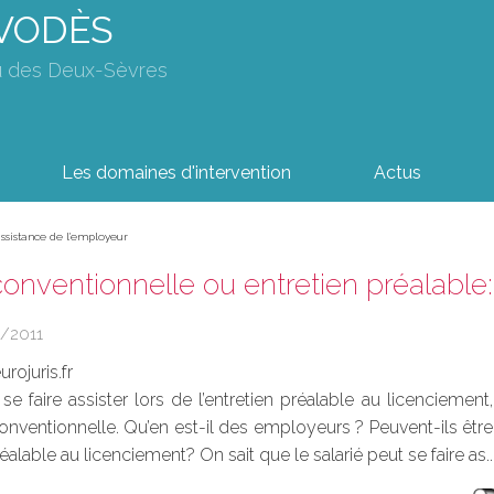
AVODÈS
u des Deux-Sèvres
Les domaines d'intervention
Actus
ssistance de l'employeur
onventionnelle ou entretien préalable
/2011
rojuris.fr
 se faire assister lors de l’entretien préalable au licenciemen
onventionnelle. Qu’en est-il des employeurs ? Peuvent-ils être 
réalable au licenciement? On sait que le salarié peut se faire as..