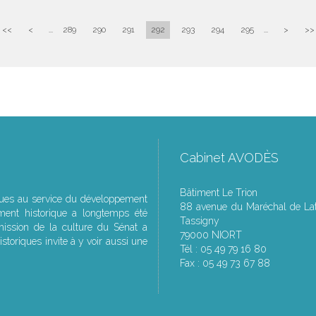
<<
<
...
289
290
291
292
293
294
295
...
>
>>
Cabinet AVODÈS
Bâtiment Le Trion
ques au service du développement
88 avenue du Maréchal de Lat
ment historique a longtemps été
Tassigny
ssion de la culture du Sénat a
79000 NIORT
storiques invite à y voir aussi une
Tél : 05 49 79 16 80
Fax : 05 49 73 67 88