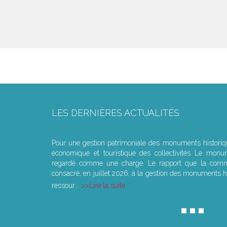
LES DERNIÈRES ACTUALITÉS
Le joug léger des monuments historiques
Pour une gestion patrimoniale des monuments histori
économique et touristique des collectivités Le monu
regardé comme une charge. Le rapport que la commi
consacré, en juillet 2026, à la gestion des monuments hi
ressour...
Lire la suite