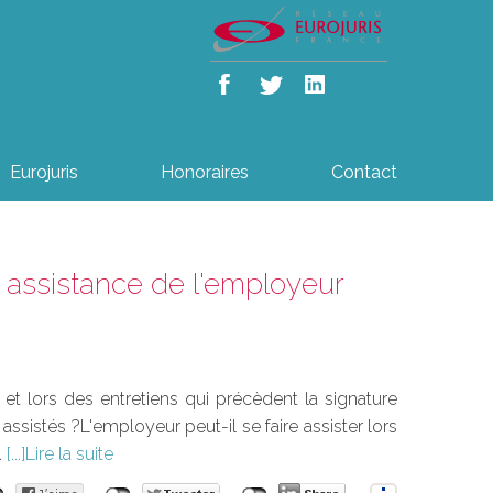
Eurojuris
Honoraires
Contact
: assistance de l'employeur
t, et lors des entretiens qui précèdent la signature
assistés ?L'employeur peut-il se faire assister lors
.
Lire la suite