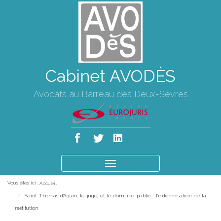
Cabinet AVODÈS
Avocats au Barreau des Deux-Sèvres
Ouvrir
le
Vous êtes ici :
Accueil
menu
Saint Thomas d'Aquin, le juge, et le domaine public : l'indemnisation de la
restitution