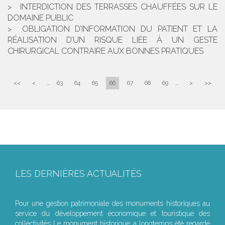
INTERDICTION DES TERRASSES CHAUFFÉES SUR LE
DOMAINE PUBLIC
OBLIGATION D’INFORMATION DU PATIENT ET LA
RÉALISATION D’UN RISQUE LIÉE À UN GESTE
CHIRURGICAL CONTRAIRE AUX BONNES PRATIQUES
<<
<
...
63
64
65
66
67
68
69
...
>
>>
LES DERNIÈRES ACTUALITÉS
Le joug léger des monuments historiques
Pour une gestion patrimoniale des monuments historiques au
service du développement économique et touristique des
collectivités Le monument historique a longtemps été regardé