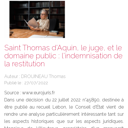
Saint Thomas d'Aquin, le juge, et le
domaine public : l'indemnisation de
la restitution
Auteur : DROUINEAU Thomas
Publié le :
27/07/2022
Source :
www.eurojuris.fr
Dans une décision du 22 juillet 2022 n°45890, destinée à
être publié au recueil Lebon, le Conseil d'État vient de
rendre une analyse particulièrement intéressante tant sur
les aspects historiques que sur les aspects juridiques.