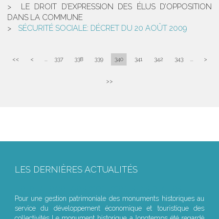
LE DROIT D’EXPRESSION DES ÉLUS D’OPPOSITION
DANS LA COMMUNE
SÉCURITÉ SOCIALE: DÉCRET DU 20 AOÛT 2009
<<
<
...
337
338
339
340
341
342
343
...
>
>>
LES DERNIÈRES ACTUALITÉS
Le joug léger des monuments historiques
Pour une gestion patrimoniale des monuments historiques au
service du développement économique et touristique des
collectivités Le monument historique a longtemps été regardé