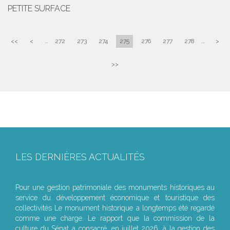
PETITE SURFACE
<<
<
...
272
273
274
275
276
277
278
...
>
>>
LES DERNIÈRES ACTUALITÉS
Le joug léger des monuments historiques
Pour une gestion patrimoniale des monuments historiques au
service du développement économique et touristique des
collectivités Le monument historique a longtemps été regardé
comme une charge. Le rapport que la commission de la
culture du Sénat a consacré, en juillet 2026, à la gestion des