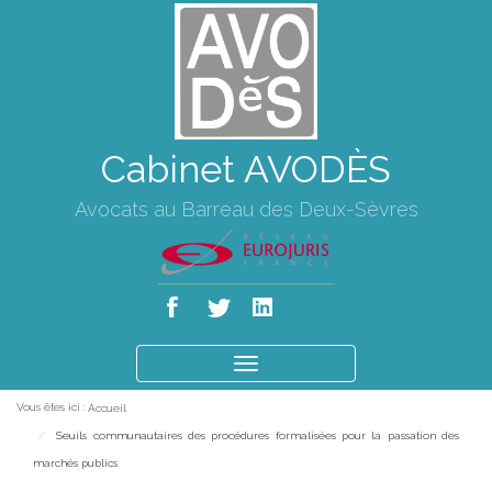
Cabinet AVODÈS
Avocats au Barreau des Deux-Sèvres
Ouvrir
le
Vous êtes ici :
Accueil
menu
Seuils communautaires des procédures formalisées pour la passation des
marchés publics