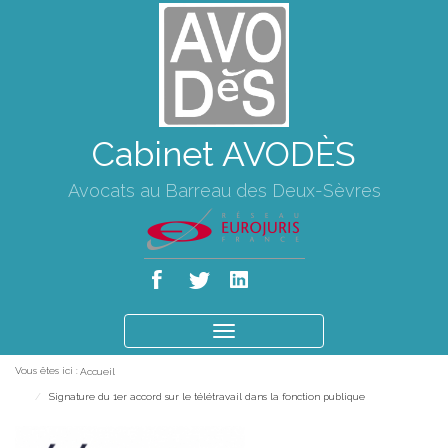
Cabinet AVODÈS
Avocats au Barreau des Deux-Sèvres
Ouvrir
le
Vous êtes ici :
Accueil
menu
Signature du 1er accord sur le télétravail dans la fonction publique