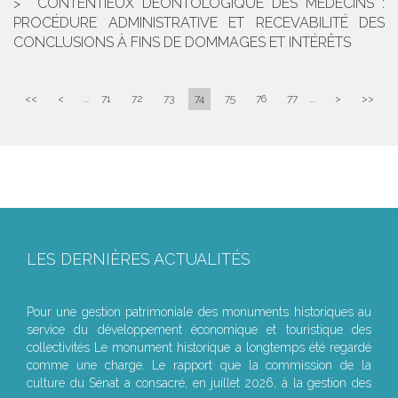
CONTENTIEUX DÉONTOLOGIQUE DES MÉDECINS :
PROCÉDURE ADMINISTRATIVE ET RECEVABILITÉ DES
CONCLUSIONS À FINS DE DOMMAGES ET INTÉRÊTS
<<
<
...
71
72
73
74
75
76
77
...
>
>>
LES DERNIÈRES ACTUALITÉS
Le joug léger des monuments historiques
Pour une gestion patrimoniale des monuments historiques au
service du développement économique et touristique des
collectivités Le monument historique a longtemps été regardé
comme une charge. Le rapport que la commission de la
culture du Sénat a consacré, en juillet 2026, à la gestion des