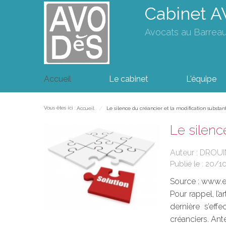
Cabinet 
Avocats au Barrea
Accueil
Le cabinet
L'équipe
Vous êtes ici :
Accueil
Le silence du créancier et la modification substan
Le silenc
Auteur : DROU
Publié le :
20/1
Source :
www.eu
Pour rappel, l
dernière s’eff
créanciers. Anté