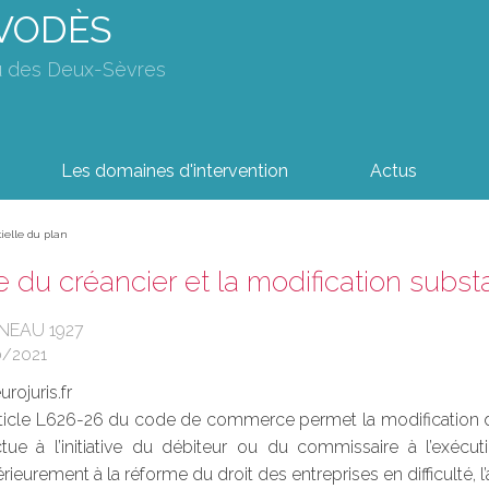
AVODÈS
u des Deux-Sèvres
Les domaines d'intervention
Actus
tielle du plan
e du créancier et la modification subst
INEAU 1927
0/2021
rojuris.fr
’article L626-26 du code de commerce permet la modification
ectue à l’initiative du débiteur ou du commissaire à l’exécu
rieurement à la réforme du droit des entreprises en difficulté, l’