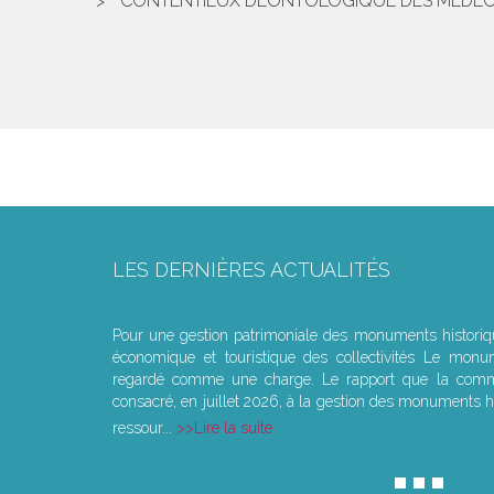
CONTENTIEUX DÉONTOLOGIQUE DES MÉDECIN
LES DERNIÈRES ACTUALITÉS
Le joug léger des monuments historiques
Pour une gestion patrimoniale des monuments histori
économique et touristique des collectivités Le monu
regardé comme une charge. Le rapport que la commi
consacré, en juillet 2026, à la gestion des monuments hi
ressour...
Lire la suite