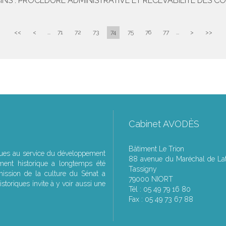
S : PROCÉDURE ADMINISTRATIVE ET RECEVABILITÉ DES CO
<<
<
...
71
72
73
74
75
76
77
...
>
>>
Cabinet AVODÈS
Bâtiment Le Trion
ques au service du développement
88 avenue du Maréchal de Lat
ment historique a longtemps été
Tassigny
ssion de la culture du Sénat a
79000 NIORT
storiques invite à y voir aussi une
Tél : 05 49 79 16 80
Fax : 05 49 73 67 88