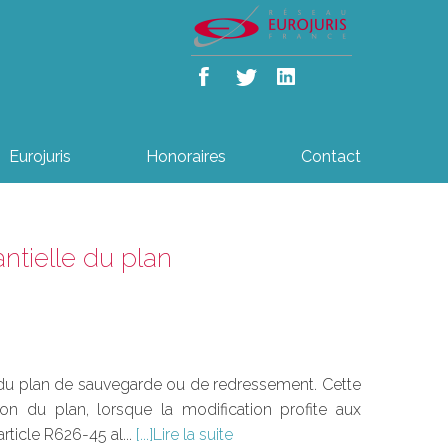
Eurojuris
Honoraires
Contact
antielle du plan
 du plan de sauvegarde ou de redressement. Cette
tion du plan, lorsque la modification profite aux
article R626-45 al...
Lire la suite