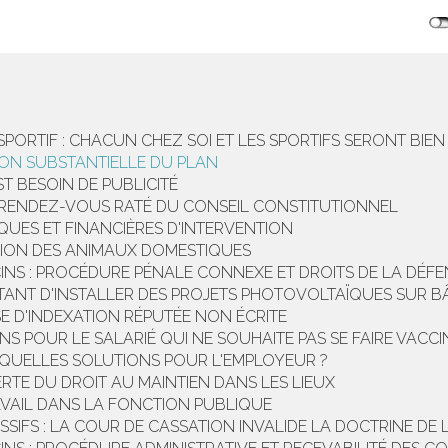
SPORTIF : CHACUN CHEZ SOI ET LES SPORTIFS SERONT BIEN
TION SUBSTANTIELLE DU PLAN
ST BESOIN DE PUBLICITÉ
E RENDEZ-VOUS RATÉ DU CONSEIL CONSTITUTIONNEL
IQUES ET FINANCIÈRES D'INTERVENTION
SION DES ANIMAUX DOMESTIQUES
S : PROCÉDURE PÉNALE CONNEXE ET DROITS DE LA DÉFE
TTANT D'INSTALLER DES PROJETS PHOTOVOLTAÏQUES SUR B
USE D'INDEXATION RÉPUTÉE NON ÉCRITE
S POUR LE SALARIÉ QUI NE SOUHAITE PAS SE FAIRE VACCI
 QUELLES SOLUTIONS POUR L'EMPLOYEUR ?
ERTE DU DROIT AU MAINTIEN DANS LES LIEUX
AVAIL DANS LA FONCTION PUBLIQUE
SSIFS : LA COUR DE CASSATION INVALIDE LA DOCTRINE DE