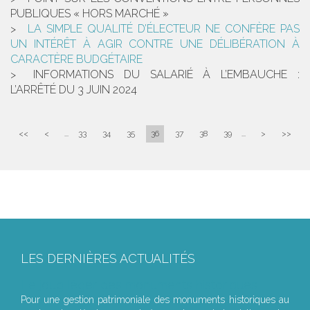
PUBLIQUES « HORS MARCHÉ »
LA SIMPLE QUALITÉ D’ÉLECTEUR NE CONFÈRE PAS
UN INTÉRÊT À AGIR CONTRE UNE DÉLIBÉRATION À
CARACTÈRE BUDGÉTAIRE
INFORMATIONS DU SALARIÉ À L’EMBAUCHE :
L’ARRÊTÉ DU 3 JUIN 2024
<<
<
...
33
34
35
36
37
38
39
...
>
>>
LES DERNIÈRES ACTUALITÉS
Le joug léger des monuments historiques
Pour une gestion patrimoniale des monuments historiques au