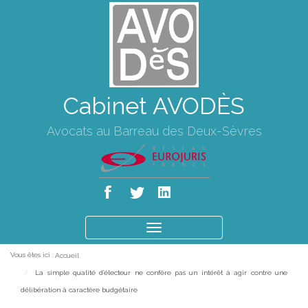
Cabinet AVODÈS
Avocats au Barreau des Deux-Sèvres
Ouvrir
le
Vous êtes ici :
Accueil
menu
La simple qualité d’électeur ne confère pas un intérêt à agir contre une
délibération à caractère budgétaire