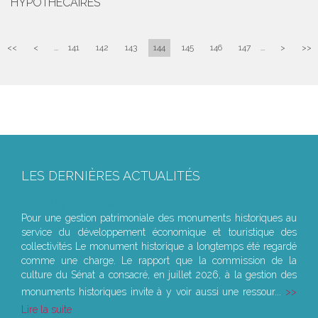
HYPOTHÉCAIRES
<<
<
...
141
142
143
144
145
146
147
...
>
>>
LES DERNIÈRES ACTUALITÉS
Le joug léger des monuments historiques
Pour une gestion patrimoniale des monuments historiques au
service du développement économique et touristique des
collectivités Le monument historique a longtemps été regardé
comme une charge. Le rapport que la commission de la
culture du Sénat a consacré, en juillet 2026, à la gestion des
monuments historiques invite à y voir aussi une ressour...
Lire la suite