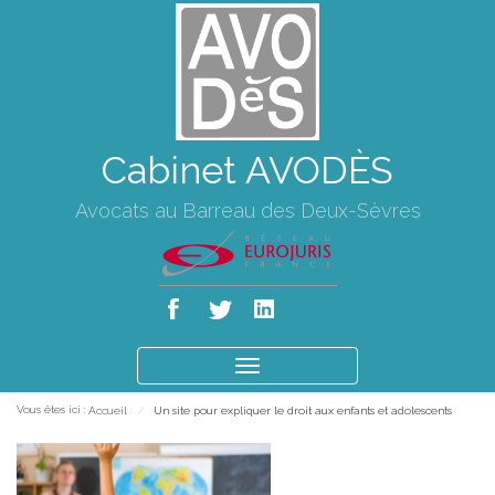
Cabinet AVODÈS
Avocats au Barreau des Deux-Sèvres
Ouvrir
le
Vous êtes ici :
Accueil
Un site pour expliquer le droit aux enfants et adolescents
menu