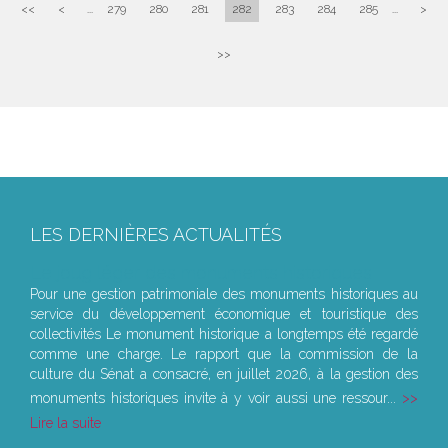
<<
<
...
279
280
281
282
283
284
285
...
>
>>
LES DERNIÈRES ACTUALITÉS
Le joug léger des monuments historiques
Pour une gestion patrimoniale des monuments historiques au
service du développement économique et touristique des
collectivités Le monument historique a longtemps été regardé
comme une charge. Le rapport que la commission de la
culture du Sénat a consacré, en juillet 2026, à la gestion des
monuments historiques invite à y voir aussi une ressour...
Lire la suite