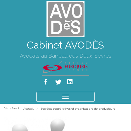
Cabinet AVODÈS
Avocats au Barreau des Deux-Sèvres
Ouvrir
le
Vous êtes ici :
Accueil
Sociétés coopératives et organisations de producteurs
menu