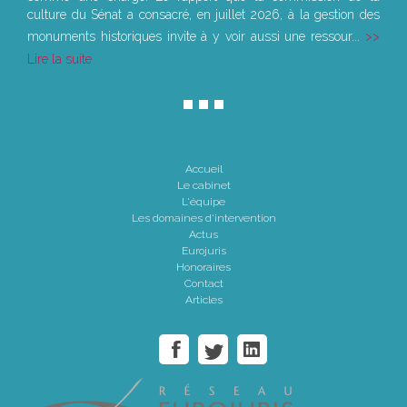
culture du Sénat a consacré, en juillet 2026, à la gestion des
monuments historiques invite à y voir aussi une ressour...
Lire la suite
Accueil
Le cabinet
L'équipe
Les domaines d'intervention
Actus
Eurojuris
Honoraires
Contact
Articles