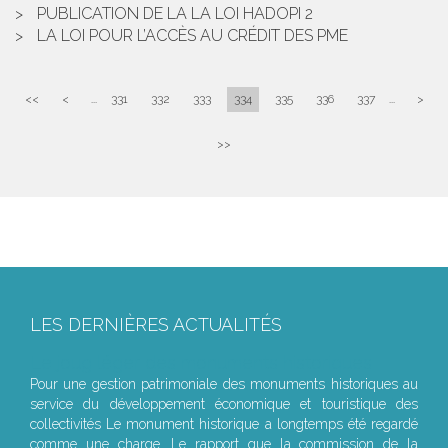
PUBLICATION DE LA LA LOI HADOPI 2
LA LOI POUR L’ACCÈS AU CRÉDIT DES PME
<<
<
...
331
332
333
334
335
336
337
...
>
>>
LES DERNIÈRES ACTUALITÉS
Le joug léger des monuments historiques
Pour une gestion patrimoniale des monuments historiques au
service du développement économique et touristique des
collectivités Le monument historique a longtemps été regardé
comme une charge. Le rapport que la commission de la