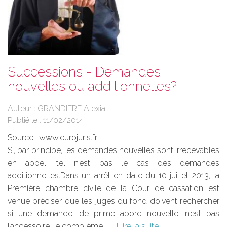
Successions - Demandes
nouvelles ou additionnelles?
Auteur : GRANDIERE Alexia
Publié le :
11/02/2014
Source :
www.eurojuris.fr
Si, par principe, les demandes nouvelles sont irrecevables
en appel, tel n’est pas le cas des demandes
additionnelles.Dans un arrêt en date du 10 juillet 2013, la
Première chambre civile de la Cour de cassation est
venue préciser que les juges du fond doivent rechercher
si une demande, de prime abord nouvelle, n’est pas
l’accessoire, le compléme...
Lire la suite