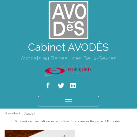
Cabinet AVODÈS
Avocats au Barreau des Deux-Sèvres
Ouvrir
le
Vous êtes ici :
Accueil
menu
Successions internationales: adoption d'un nouveau Règlement Européen