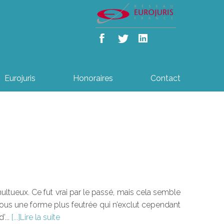
Eurojuris
Honoraires
Contact
"
multueux. Ce fut vrai par le passé, mais cela semble
 sous une forme plus feutrée qui n’exclut cependant
’...
Lire la suite