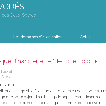
AVODÈS
u des Deux-Sèvres
Les domaines d'intervention
Actus
quet financier et le "délit d'emploi fictif
 Pascal
2/2017
rojuris.fr
olitique Le juge et le Politique ont toujours eu des rapports tu
ge d’actualité aujourd’hui, bien qu’ils apparaissent désormais
 Le politique exerce un pouvoir qui lui permet de concevoir et d