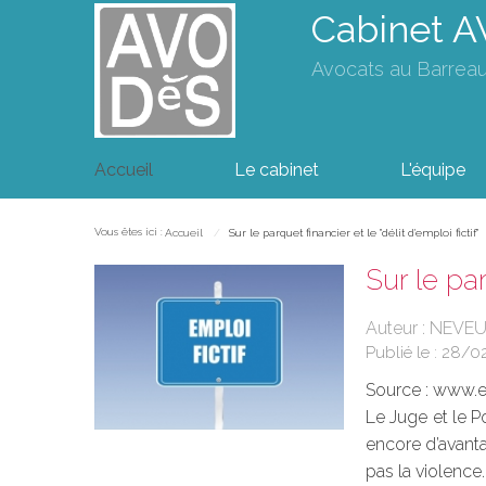
Cabinet 
Avocats au Barrea
Accueil
Le cabinet
L'équipe
Vous êtes ici :
Accueil
Sur le parquet financier et le "délit d'emploi fictif"
Sur le par
Auteur : NEVEU
Publié le :
28/0
Source :
www.eu
Le Juge et le P
encore d’avanta
pas la violence.