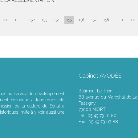
DE LA RÉGLEMENTATION
<<
<
...
152
153
154
155
156
157
158
...
>
>>
Cabinet AVODÈS
Bâtiment Le Trion
ques au service du développement
88 avenue du Maréchal de Lat
ment historique a longtemps été
Tassigny
ssion de la culture du Sénat a
79000 NIORT
storiques invite à y voir aussi une
Tél : 05 49 79 16 80
Fax : 05 49 73 67 88