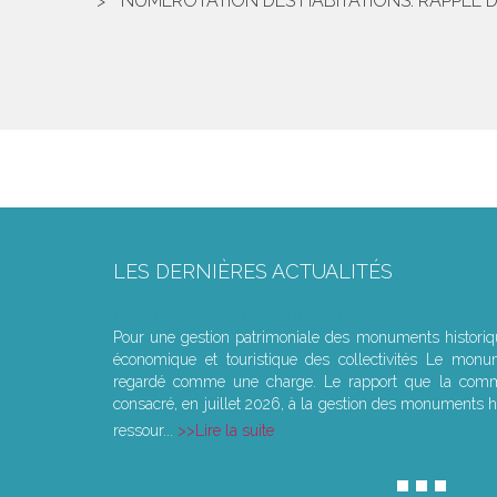
NUMÉROTATION DES HABITATIONS: RAPPEL 
LES DERNIÈRES ACTUALITÉS
Le joug léger des monuments historiques
Pour une gestion patrimoniale des monuments histori
économique et touristique des collectivités Le monu
regardé comme une charge. Le rapport que la commi
consacré, en juillet 2026, à la gestion des monuments hi
ressour...
Lire la suite