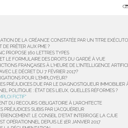
IDATION DE LA CRÉANCE CONSTATÉE PAR UN TITRE EXÉCUTO
 DE PRÊTER AUX PME ?
INC PROPOSE 160 LETTRES TYPES
 ET LE FORMULAIRE DES DROITS DU GARDÉ À VUE
CTIONS FRANÇAISES À L'HEURE DE L'INTELLIGENCE ARTIFIC
VEC LE DÉCRET DU 7 FÉVRIER 2017?
LIGATIONS POUR L'EMPLOYEUR?
DES PRÉJUDICES DUE PAR LE DIAGNOSTIQUEUR IMMOBILIER 
L POLITIQUE : ÉTAT DES LIEUX, QUELLES RÉFORMES ?
PLOI FICTIF"
ENT DU RECOURS OBLIGATOIRE À L’ARCHITECTE
S PRÉJUDICES SUBIS PAR L’ACQUÉREUR
FÉRENCEMENT: LE CONSEIL D'ETAT INTERROGE LA CJUE
ST OPÉRATIONNEL DEPUIS LE 1ER JANVIER 2017