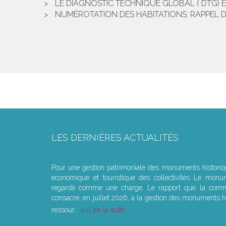
LE DIAGNOSTIC TECHNIQUE GLOBAL ( DTG) E
NUMÉROTATION DES HABITATIONS: RAPPEL 
LES DERNIÈRES ACTUALITÉS
Le joug léger des monuments historiques
Pour une gestion patrimoniale des monuments histori
économique et touristique des collectivités Le monu
regardé comme une charge. Le rapport que la commi
consacré, en juillet 2026, à la gestion des monuments hi
ressour...
Lire la suite