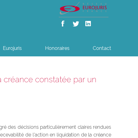
Eurojuris
Honoraires
Contact
 la créance constatée par un
lgré des décisions particulièrement claires rendues
evabilité de l'action en liquidation de la créance