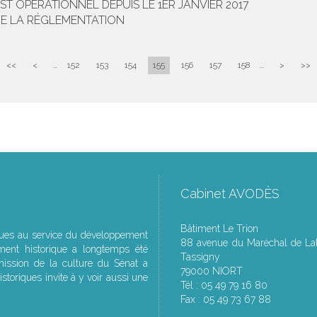
ST OPÉRATIONNEL DEPUIS LE 1ER JANVIER 2017
DE LA RÉGLEMENTATION
<<
<
...
152
153
154
155
156
157
158
...
>
>>
Cabinet AVODÈS
Bâtiment Le Trion
ques au service du développement
88 avenue du Maréchal de Lat
ment historique a longtemps été
Tassigny
ssion de la culture du Sénat a
79000 NIORT
storiques invite à y voir aussi une
Tél : 05 49 79 16 80
Fax : 05 49 73 67 88