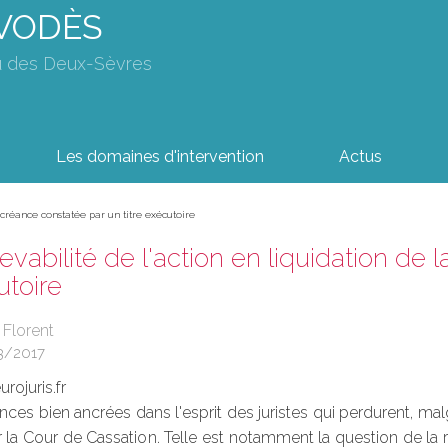
AVODÈS
u des Deux-Sèvres
Les domaines d'intervention
Actus
a créance constatée par un titre exécutoire
cevabilité de l'action en liquidation de
utoire
 Florent
3/2017
rojuris.fr
ances bien ancrées dans l'esprit des juristes qui perdurent, ma
a Cour de Cassation. Telle est notamment la question de la rec