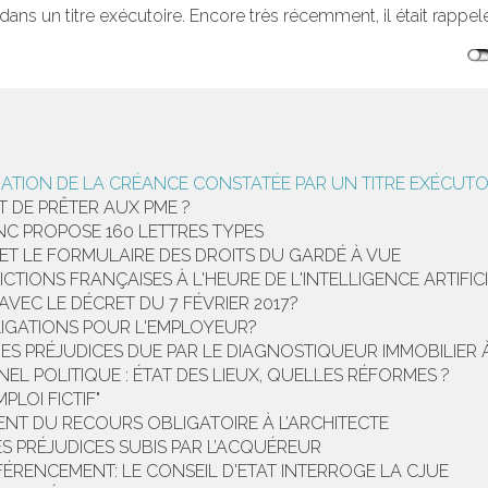
dans un titre exécutoire. Encore très récemment, il était rappelé
IDATION DE LA CRÉANCE CONSTATÉE PAR UN TITRE EXÉCUTO
 DE PRÊTER AUX PME ?
INC PROPOSE 160 LETTRES TYPES
 ET LE FORMULAIRE DES DROITS DU GARDÉ À VUE
CTIONS FRANÇAISES À L'HEURE DE L'INTELLIGENCE ARTIFIC
VEC LE DÉCRET DU 7 FÉVRIER 2017?
LIGATIONS POUR L'EMPLOYEUR?
DES PRÉJUDICES DUE PAR LE DIAGNOSTIQUEUR IMMOBILIER 
L POLITIQUE : ÉTAT DES LIEUX, QUELLES RÉFORMES ?
PLOI FICTIF"
ENT DU RECOURS OBLIGATOIRE À L’ARCHITECTE
S PRÉJUDICES SUBIS PAR L’ACQUÉREUR
FÉRENCEMENT: LE CONSEIL D'ETAT INTERROGE LA CJUE