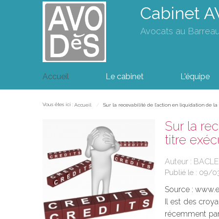
Cabinet 
Avocats au Barrea
Accueil
Le cabinet
L'équipe
Vous êtes ici :
Accueil
Sur la recevabilité de l'action en liquidation de l
Sur la re
titre exéc
Auteur : BACLE
Publié le :
09/0
Source :
www.eu
Il est des croy
récemment par l