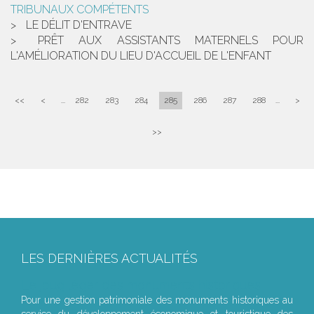
TRIBUNAUX COMPÉTENTS
LE DÉLIT D'ENTRAVE
PRÊT AUX ASSISTANTS MATERNELS POUR
L'AMÉLIORATION DU LIEU D'ACCUEIL DE L'ENFANT
<<
<
...
282
283
284
285
286
287
288
...
>
>>
LES DERNIÈRES ACTUALITÉS
Le joug léger des monuments historiques
Pour une gestion patrimoniale des monuments historiques au