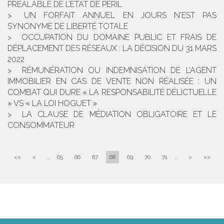
PRÉALABLE DE L’ÉTAT DE PÉRIL
UN FORFAIT ANNUEL EN JOURS N'EST PAS
SYNONYME DE LIBERTÉ TOTALE
OCCUPATION DU DOMAINE PUBLIC ET FRAIS DE
DÉPLACEMENT DES RÉSEAUX : LA DÉCISION DU 31 MARS
2022
RÉMUNÉRATION OU INDEMNISATION DE L’AGENT
IMMOBILIER EN CAS DE VENTE NON RÉALISÉE : UN
COMBAT QUI DURE « LA RESPONSABILITÉ DÉLICTUELLE
» VS « LA LOI HOGUET »
LA CLAUSE DE MÉDIATION OBLIGATOIRE ET LE
CONSOMMATEUR
<<
<
...
65
66
67
68
69
70
71
...
>
>>