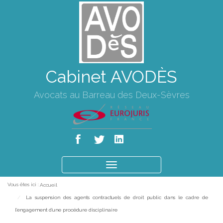
Cabinet AVODÈS
Avocats au Barreau des Deux-Sèvres
Ouvrir
le
Vous êtes ici :
Accueil
menu
La suspension des agents contractuels de droit public dans le cadre de
l'engagement d'une procédure disciplinaire