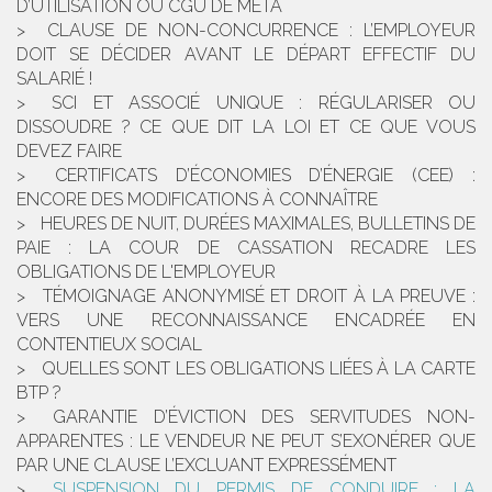
D’UTILISATION OU CGU DE META
CLAUSE DE NON-CONCURRENCE : L’EMPLOYEUR
DOIT SE DÉCIDER AVANT LE DÉPART EFFECTIF DU
SALARIÉ !
SCI ET ASSOCIÉ UNIQUE : RÉGULARISER OU
DISSOUDRE ? CE QUE DIT LA LOI ET CE QUE VOUS
DEVEZ FAIRE
CERTIFICATS D’ÉCONOMIES D’ÉNERGIE (CEE) :
ENCORE DES MODIFICATIONS À CONNAÎTRE
HEURES DE NUIT, DURÉES MAXIMALES, BULLETINS DE
PAIE : LA COUR DE CASSATION RECADRE LES
OBLIGATIONS DE L'EMPLOYEUR
TÉMOIGNAGE ANONYMISÉ ET DROIT À LA PREUVE :
VERS UNE RECONNAISSANCE ENCADRÉE EN
CONTENTIEUX SOCIAL
QUELLES SONT LES OBLIGATIONS LIÉES À LA CARTE
BTP ?
GARANTIE D’ÉVICTION DES SERVITUDES NON-
APPARENTES : LE VENDEUR NE PEUT S’EXONÉRER QUE
PAR UNE CLAUSE L’EXCLUANT EXPRESSÉMENT
SUSPENSION DU PERMIS DE CONDUIRE : LA