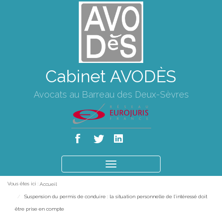
Cabinet AVODÈS
Avocats au Barreau des Deux-Sèvres
Ouvrir
le
Vous êtes ici :
Accueil
menu
Suspension du permis de conduire : la situation personnelle de l’intéressé doit
être prise en compte