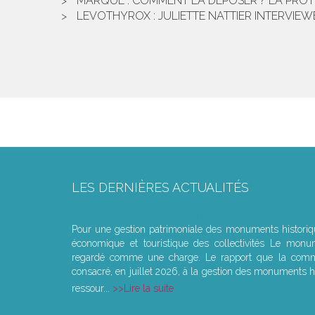
MARQUE : COMMENT LA DÉPOSER ? LA PROTÉ
LEVOTHYROX : JULIETTE NATTIER INTERVI
LES DERNIÈRES ACTUALITÉS
Le joug léger des monuments historiques
Pour une gestion patrimoniale des monuments histori
économique et touristique des collectivités Le monu
regardé comme une charge. Le rapport que la commi
consacré, en juillet 2026, à la gestion des monuments hi
ressour...
Lire la suite