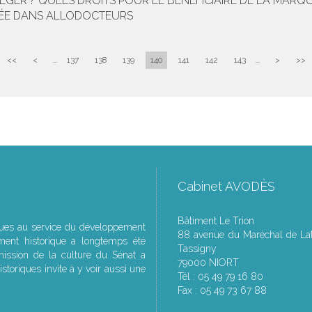
GER ? QUELS DROITS POUR LE BÉNÉFICIAIRE DE LA MARQU
EWÉE DANS ALLODOCTEURS
<<
<
...
137
138
139
140
141
142
143
...
>
>>
Cabinet AVODÈS
Bâtiment Le Trion
ques au service du développement
88 avenue du Maréchal de Lat
ment historique a longtemps été
Tassigny
ssion de la culture du Sénat a
79000 NIORT
storiques invite à y voir aussi une
Tél : 05 49 79 16 80
Fax : 05 49 73 67 88