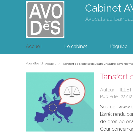
Cabinet 
Avocats au Barrea
Accueil
Le cabinet
L'équipe
Vous êtes ici :
Accueil
Tansfert de siège social dans un autre pays memb
Tansfert 
Auteur : PILLET
Publié le :
22/12
Source :
www.eu
L’arrêt rendu p
de droit polona
Cour concernant 