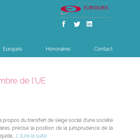
Eurojuris
Honoraires
Contact
embre de l'UE
à propos du transfert de siège social d’une société
ires, précise la position de la jurisprudence de la
quida...
Lire la suite