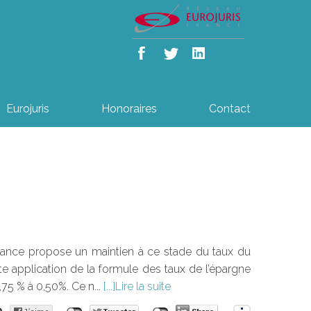
Eurojuris
Honoraires
Contact
ance propose un maintien à ce stade du taux du
te application de la formule des taux de l’épargne
0,75 % à 0,50%. Ce n...
Lire la suite