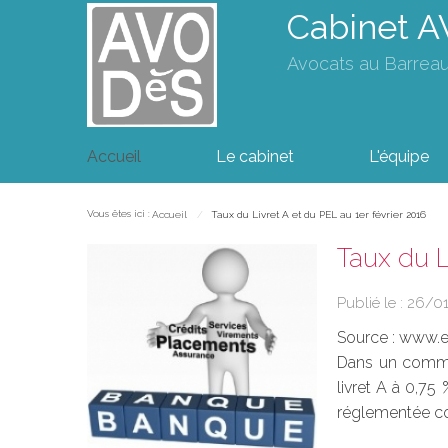
Cabinet 
Avocats au Barrea
Accueil
Le cabinet
L'équipe
Vous êtes ici :
Accueil
Taux du Livret A et du PEL au 1er février 2016
Taux du L
Publié le :
26/0
Source :
www.eu
Dans un commun
livret A à 0,75
réglementée cond