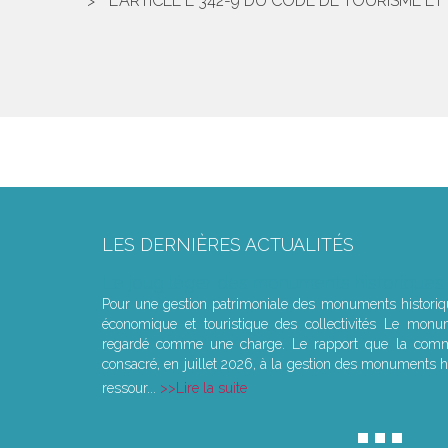
L'ARTICLE L 342-9 DU CODE DE TOURISME E
LES DERNIÈRES ACTUALITÉS
Le joug léger des monuments historiques
Pour une gestion patrimoniale des monuments histori
économique et touristique des collectivités Le monu
regardé comme une charge. Le rapport que la commi
consacré, en juillet 2026, à la gestion des monuments hi
ressour...
Lire la suite