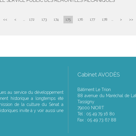
T LE SERVICE PUBLIC DES REMONTÉES MÉCANIQUES
<<
<
...
172
173
174
175
176
177
178
...
>
>>
Cabinet AVODÈS
Bâtiment Le Trion
ques au service du développement
88 avenue du Maréchal de Lat
ment historique a longtemps été
Tassigny
ssion de la culture du Sénat a
79000 NIORT
storiques invite à y voir aussi une
Tél : 05 49 79 16 80
Fax : 05 49 73 67 88