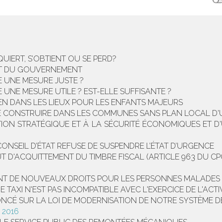
UIERT, S’OBTIENT OU SE PERD?
JET DU GOUVERNEMENT
E UNE MESURE JUSTE ?
 UNE MESURE UTILE ? EST-ELLE SUFFISANTE ?
TIEN DANS LES LIEUX POUR LES ENFANTS MAJEURS
DE CONSTRUIRE DANS LES COMMUNES SANS PLAN LOCAL D
ION STRATÉGIQUE ET À LA SÉCURITÉ ÉCONOMIQUES ET D'
CONSEIL D’ÉTAT REFUSE DE SUSPENDRE L’ÉTAT D’URGENCE
UT D'ACQUITTEMENT DU TIMBRE FISCAL (ARTICLE 963 DU CP
NT DE NOUVEAUX DROITS POUR LES PERSONNES MALADES E
E TAXI N'EST PAS INCOMPATIBLE AVEC L'EXERCICE DE L'AC
NCÉ SUR LA LOI DE MODERNISATION DE NOTRE SYSTÈME D
 2016