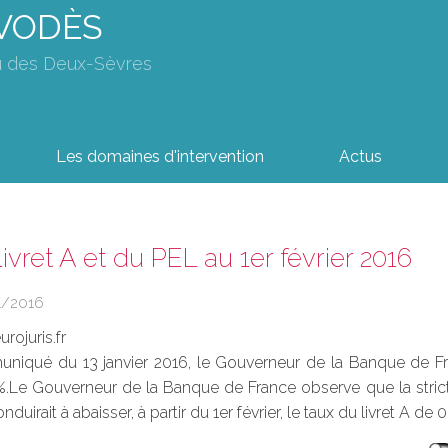
AVODÈS
u des Deux-Sèvres
Les domaines d'intervention
Actus
ivret A et du PEL au 1er février 2016
1/2016
rojuris.fr
iqué du 13 janvier 2016, le Gouverneur de la Banque de Fr
 %.Le Gouverneur de la Banque de France observe que la stric
uirait à abaisser, à partir du 1er février, le taux du livret A de 