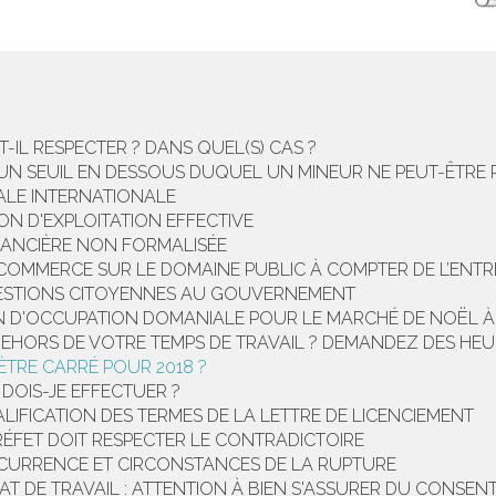
T-IL RESPECTER ? DANS QUEL(S) CAS ?
R UN SEUIL EN DESSOUS DUQUEL UN MINEUR NE PEUT-ÊTR
LE INTERNATIONALE
ON D'EXPLOITATION EFFECTIVE
INANCIÈRE NON FORMALISÉE
COMMERCE SUR LE DOMAINE PUBLIC À COMPTER DE L’ENTRÉ
ESTIONS CITOYENNES AU GOUVERNEMENT
'OCCUPATION DOMANIALE POUR LE MARCHÉ DE NOËL À PAR
DEHORS DE VOTRE TEMPS DE TRAVAIL ? DEMANDEZ DES HEUR
ÈTRE CARRÉ POUR 2018 ?
DOIS-JE EFFECTUER ?
LIFICATION DES TERMES DE LA LETTRE DE LICENCIEMENT
RÉFET DOIT RESPECTER LE CONTRADICTOIRE
CURRENCE ET CIRCONSTANCES DE LA RUPTURE
DE TRAVAIL : ATTENTION À BIEN S'ASSURER DU CONSENTEM