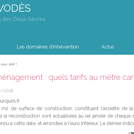
AVODÈS
u des Deux-Sèvres
Les domaines d'intervention
Actus
 pour 2018 ?
énagement : quels tarifs au mètre car
2/2018
rojuris.fr
 m2 de surface de construction, constituant l'assiette de 
e la reconstruction sont actualisées au 1er janvier de chaque 
nu à cette date, et arrondies à l'euro inférieur. Le dernier indic