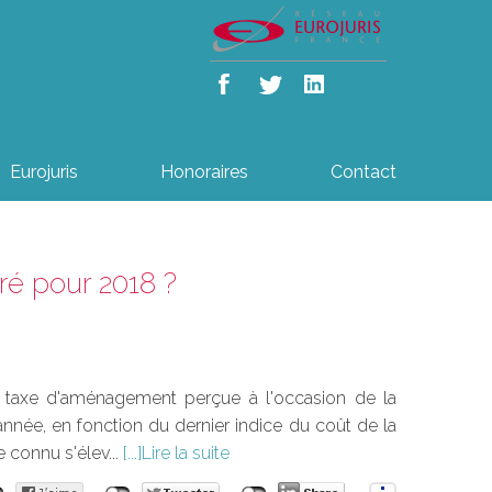
Eurojuris
Honoraires
Contact
ré pour 2018 ?
la taxe d'aménagement perçue à l'occasion de la
année, en fonction du dernier indice du coût de la
e connu s'élev...
Lire la suite