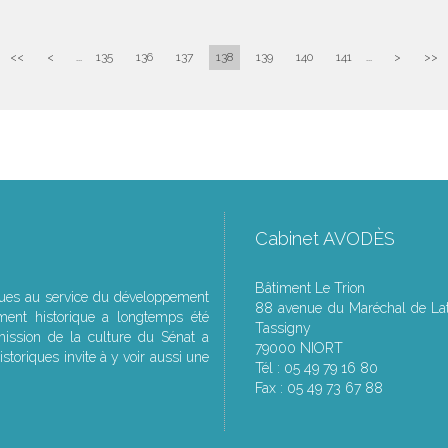
<<
<
...
135
136
137
138
139
140
141
...
>
>>
Cabinet AVODÈS
Bâtiment Le Trion
ques au service du développement
88 avenue du Maréchal de Lat
ment historique a longtemps été
Tassigny
ssion de la culture du Sénat a
79000 NIORT
storiques invite à y voir aussi une
Tél : 05 49 79 16 80
Fax : 05 49 73 67 88