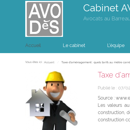
Cabinet 
Avocats au Barrea
Accueil
Le cabinet
L'équipe
Vous êtes ici :
Accueil
Taxe d'aménagement : quels tarifs au mètre carré
Taxe d'am
Publié le :
07/0
Source :
www.eu
Les valeurs au
construction, d
construction con