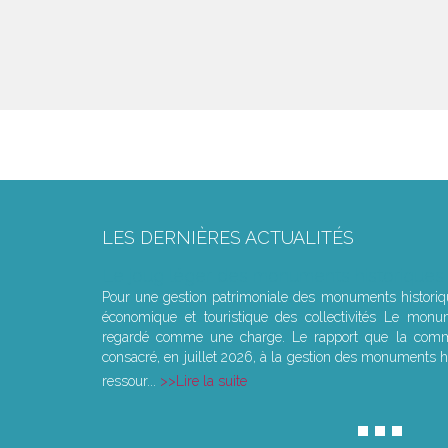
LES DERNIÈRES ACTUALITÉS
Le joug léger des monuments historiques
Pour une gestion patrimoniale des monuments histori
économique et touristique des collectivités Le monu
regardé comme une charge. Le rapport que la commi
consacré, en juillet 2026, à la gestion des monuments hi
ressour...
Lire la suite