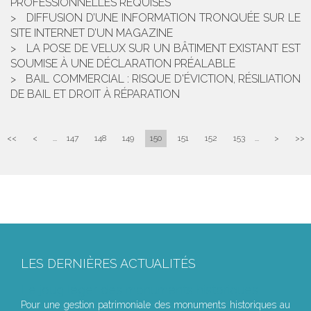
PROFESSIONNELLES REQUISES
DIFFUSION D’UNE INFORMATION TRONQUÉE SUR LE
SITE INTERNET D’UN MAGAZINE
LA POSE DE VELUX SUR UN BÂTIMENT EXISTANT EST
SOUMISE À UNE DÉCLARATION PRÉALABLE
BAIL COMMERCIAL : RISQUE D'ÉVICTION, RÉSILIATION
DE BAIL ET DROIT À RÉPARATION
<<
<
...
147
148
149
150
151
152
153
...
>
>>
LES DERNIÈRES ACTUALITÉS
Le joug léger des monuments historiques
Pour une gestion patrimoniale des monuments historiques au