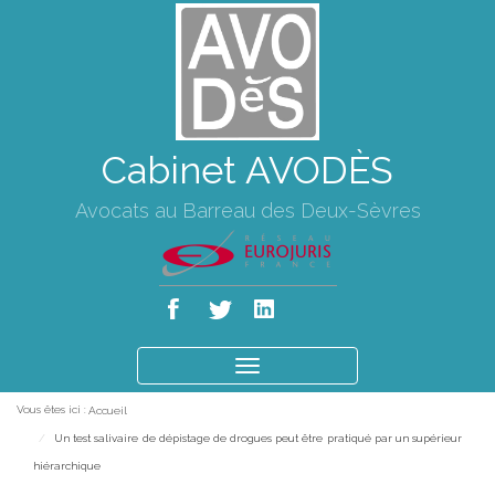
Cabinet AVODÈS
Avocats au Barreau des Deux-Sèvres
Ouvrir
le
Vous êtes ici :
Accueil
menu
Un test salivaire de dépistage de drogues peut être pratiqué par un supérieur
hiérarchique