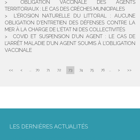
OBLIGATION VACCINALE DES AGENTS
TERRITORIAUX : LE CAS DES CRÈCHES MUNICIPALES
L'ÉROSION NATURELLE DU LITTORAL : AUCUNE
OBLIGATION D'ENTRETIEN DES DÉFENSES CONTRE LA
MER À LA CHARGE DE L'ÉTAT NI DES COLLECTIVITÉS
COVID ET SUSPENSION D’UN AGENT : LE CAS DE
L’ARRÊT MALADIE D’UN AGENT SOUMIS À L’OBLIGATION
VACCINALE
<<
<
...
70
71
72
73
74
75
76
...
>
>>
LES DERNIÈRES ACTUALITÉS
Le joug léger des monuments historiques