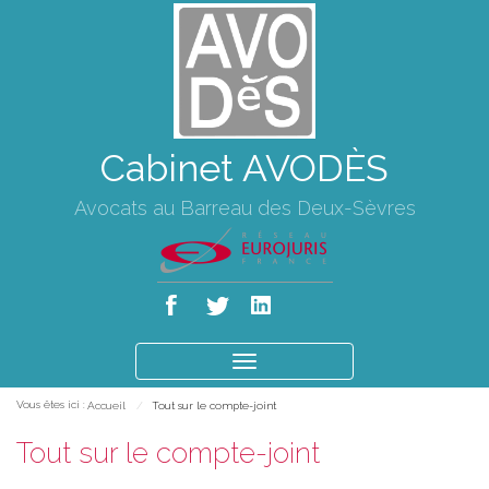
Cabinet AVODÈS
Avocats au Barreau des Deux-Sèvres
Ouvrir
le
Vous êtes ici :
Accueil
Tout sur le compte-joint
menu
Tout sur le compte-joint