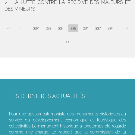
LA LUTTE CONTRE LA RÉCIDIVE DES MAJEURS ET
DES MINEURS
<<
<
...
332
333
334
335
336
337
338
...
>
>>
LES DERNIÈRES ACTUALITÉS
Le joug léger des monuments historiques
Pour une gestion patrimoniale des monuments historiques au
service du développement économique et touristique des
collectivités Le monument historique a longtemps été regardé
comme une charge. Le rapport que la commission de la