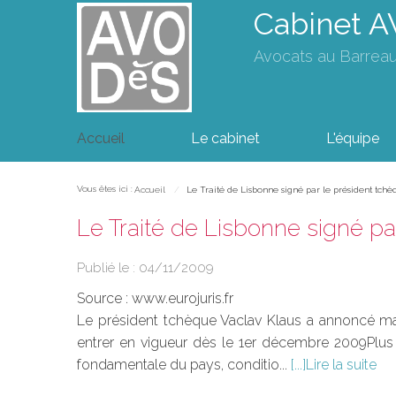
Cabinet 
Avocats au Barrea
Accueil
Le cabinet
L'équipe
Vous êtes ici :
Accueil
Le Traité de Lisbonne signé par le président tchè
Le Traité de Lisbonne signé pa
Publié le :
04/11/2009
Source :
www.eurojuris.fr
Le président tchèque Vaclav Klaus a annoncé mard
entrer en vigueur dès le 1er décembre 2009Plus t
fondamentale du pays, conditio...
Lire la suite