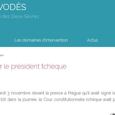
AVODÈS
u des Deux-Sèvres
Les domaines d'intervention
Actus
que
r le président tchèque
i 3 novembre devant la presse à Prague qu'il avait signé le 
ôt dans la journée, la Cour constitutionnelle tchèque avait j