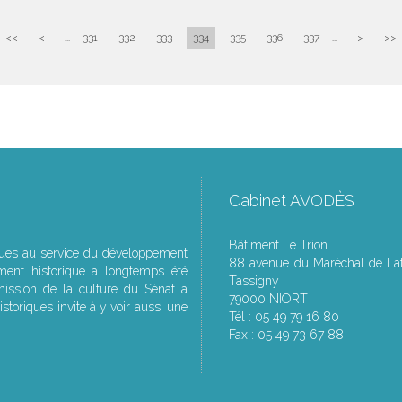
<<
<
...
331
332
333
334
335
336
337
...
>
>>
Cabinet AVODÈS
Bâtiment Le Trion
ques au service du développement
88 avenue du Maréchal de Lat
ment historique a longtemps été
Tassigny
ssion de la culture du Sénat a
79000 NIORT
storiques invite à y voir aussi une
Tél : 05 49 79 16 80
Fax : 05 49 73 67 88