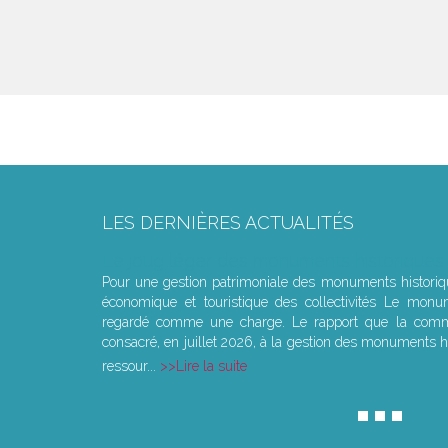
LES DERNIÈRES ACTUALITÉS
Le joug léger des monuments historiques
Pour une gestion patrimoniale des monuments histori
économique et touristique des collectivités Le monu
regardé comme une charge. Le rapport que la commi
consacré, en juillet 2026, à la gestion des monuments hi
ressour...
Lire la suite