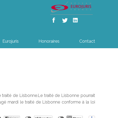
Eurojuris
Honoraires
Contact
traité de Lisbonne.Le traité de Lisbonne pourrait
ugé mardi le traité de Lisbonne conforme à la loi