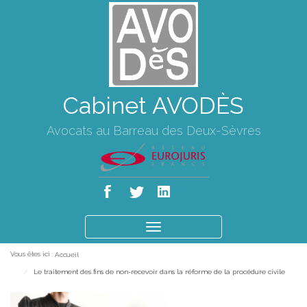
Cabinet AVODÈS
Avocats au Barreau des Deux-Sèvres
Ouvrir
le
Vous êtes ici :
Accueil
menu
Le traitement des fins de non-recevoir dans la réforme de la procédure civile