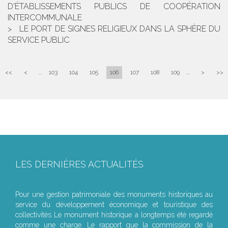
D'ÉTABLISSEMENTS PUBLICS DE COOPÉRATION
INTERCOMMUNALE
LE PORT DE SIGNES RELIGIEUX DANS LA SPHÈRE DU
SERVICE PUBLIC
<<
<
...
103
104
105
106
107
108
109
...
>
>>
LES DERNIÈRES ACTUALITÉS
Le joug léger des monuments historiques
Pour une gestion patrimoniale des monuments historiques au
service du développement économique et touristique des
collectivités Le monument historique a longtemps été regardé
comme une charge. Le rapport que la commission de la