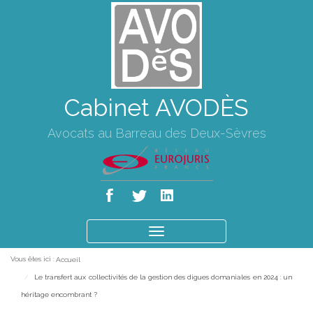
Cabinet AVODÈS
Avocats au Barreau des Deux-Sèvres
Ouvrir
le
Vous êtes ici :
Accueil
menu
Le transfert aux collectivités de la gestion des digues domaniales en 2024 : un
héritage encombrant ?