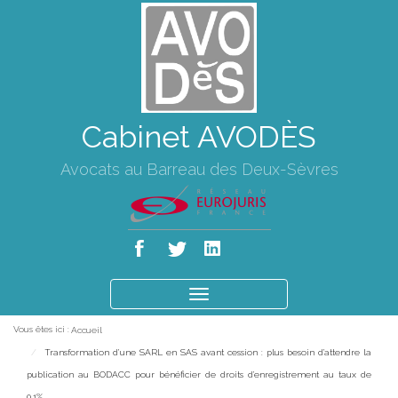
Cabinet AVODÈS
Avocats au Barreau des Deux-Sèvres
Ouvrir
le
Vous êtes ici :
Accueil
menu
Transformation d’une SARL en SAS avant cession : plus besoin d’attendre la
publication au BODACC pour bénéficier de droits d’enregistrement au taux de
0,1%