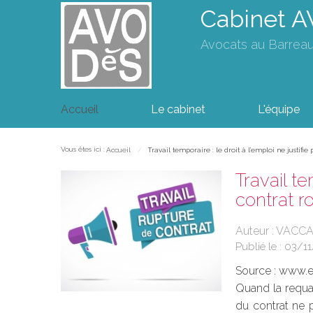
Cabinet 
Avocats au Barrea
Accueil
Le cabinet
L'équipe
Vous êtes ici :
Accueil
Travail temporaire : le droit à l’emploi ne justifi
Travail te
contrat 
Auteur : VACC
Publié le :
03/11
Source :
www.eu
Quand la requal
du contrat ne p