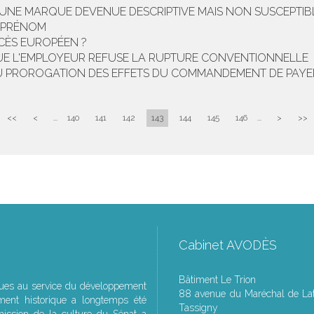
D’UNE MARQUE DEVENUE DESCRIPTIVE MAIS NON SUSCEPT
E PRÉNOM
CÈS EUROPÉEN ?
QUE L'EMPLOYEUR REFUSE LA RUPTURE CONVENTIONNELLE
U PROROGATION DES EFFETS DU COMMANDEMENT DE PAYER 
<<
<
...
140
141
142
143
144
145
146
...
>
>>
Cabinet AVODÈS
Bâtiment Le Trion
ques au service du développement
88 avenue du Maréchal de Lat
ment historique a longtemps été
Tassigny