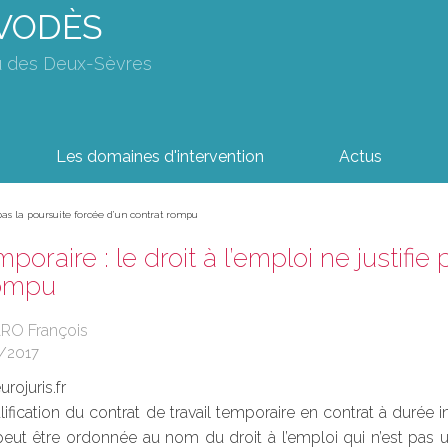
AVODÈS
u des Deux-Sèvres
Les domaines d'intervention
Actus
e pas la poursuite forcée d’un contrat rompu
mporaire : le droit à l’emploi ne justifi
rompu
ARO François
/2017
rojuris.fr
ification du contrat de travail temporaire en contrat à durée i
eut être ordonnée au nom du droit à l’emploi qui n’est pas une