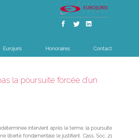
Eurojuris
Honoraires
Contact
e pas la poursuite forcée d’un
ndéterminée intervient après le terme, la poursuite
 liberté fondamentale le justifiant. Cass. Soc. 21