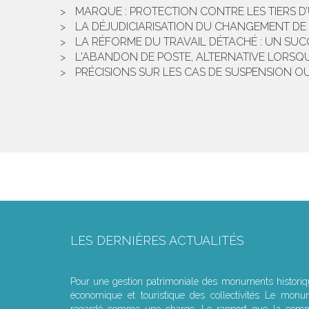
MARQUE : PROTECTION CONTRE LES TIERS 
LA DÉJUDICIARISATION DU CHANGEMENT D
LA RÉFORME DU TRAVAIL DÉTACHÉ : UN SUC
L'ABANDON DE POSTE, ALTERNATIVE LORS
PRÉCISIONS SUR LES CAS DE SUSPENSION O
LES DERNIÈRES ACTUALITÉS
Le joug léger des monuments historiques
Pour une gestion patrimoniale des monuments histori
économique et touristique des collectivités Le monu