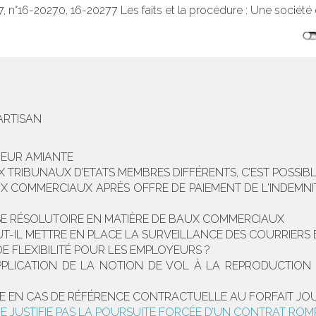
 n°16-20270, 16-20277 Les faits et la procédure : Une société 
ARTISAN
UEUR AMIANTE
 TRIBUNAUX D’ETATS MEMBRES DIFFÉRENTS, C’EST POSSIBL
 COMMERCIAUX APRÈS OFFRE DE PAIEMENT DE L'INDEMNITÉ
USE RÉSOLUTOIRE EN MATIÈRE DE BAUX COMMERCIAUX
-IL METTRE EN PLACE LA SURVEILLANCE DES COURRIERS 
FLEXIBILITÉ POUR LES EMPLOYEURS ?
APPLICATION DE LA NOTION DE VOL À LA REPRODUCTION
UE EN CAS DE RÉFÉRENCE CONTRACTUELLE AU FORFAIT JO
 NE JUSTIFIE PAS LA POURSUITE FORCÉE D’UN CONTRAT RO