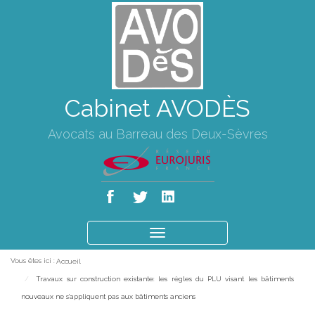
Cabinet AVODÈS
Avocats au Barreau des Deux-Sèvres
Ouvrir
le
Vous êtes ici :
Accueil
menu
Travaux sur construction existante: les règles du PLU visant les bâtiments
nouveaux ne s'appliquent pas aux bâtiments anciens