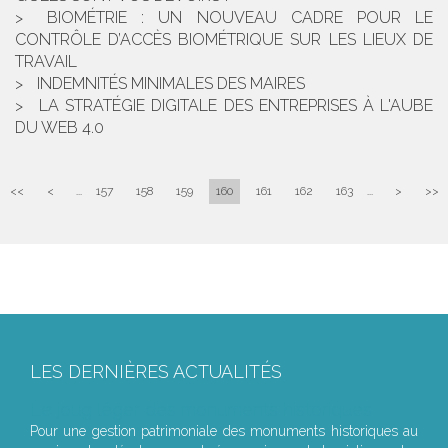
BIOMÉTRIE : UN NOUVEAU CADRE POUR LE
CONTRÔLE D’ACCÈS BIOMÉTRIQUE SUR LES LIEUX DE
TRAVAIL
INDEMNITÉS MINIMALES DES MAIRES
LA STRATÉGIE DIGITALE DES ENTREPRISES À L'AUBE
DU WEB 4.0
<<
<
...
157
158
159
160
161
162
163
...
>
>>
LES DERNIÈRES ACTUALITÉS
Le joug léger des monuments historiques
Pour une gestion patrimoniale des monuments historiques au