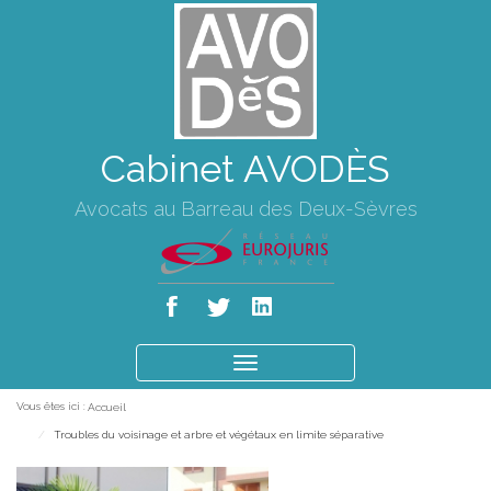
Cabinet AVODÈS
Avocats au Barreau des Deux-Sèvres
Ouvrir
le
Vous êtes ici :
Accueil
menu
Troubles du voisinage et arbre et végétaux en limite séparative