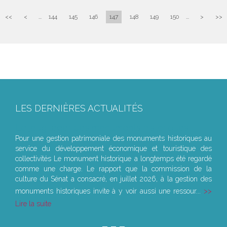
<<
<
...
144
145
146
147
148
149
150
...
>
>>
LES DERNIÈRES ACTUALITÉS
Le joug léger des monuments historiques
Pour une gestion patrimoniale des monuments historiques au
service du développement économique et touristique des
collectivités Le monument historique a longtemps été regardé
comme une charge. Le rapport que la commission de la
culture du Sénat a consacré, en juillet 2026, à la gestion des
monuments historiques invite à y voir aussi une ressour...
Lire la suite