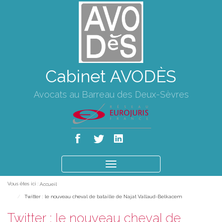
Cabinet AVODÈS
Avocats au Barreau des Deux-Sèvres
Ouvrir
le
Vous êtes ici :
Accueil
menu
Twitter : le nouveau cheval de bataille de Najat Vallaud-Belkacem
Twitter : le nouveau cheval de