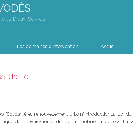
AVODÈS
u des Deux-Sèvres
Les domaines d'intervention
Actus
olidarité
 "Solidarité et renouvellement urbain".IntroductionLa Loi du
que de l'urbanisation et du droit immobilier en général, tentac