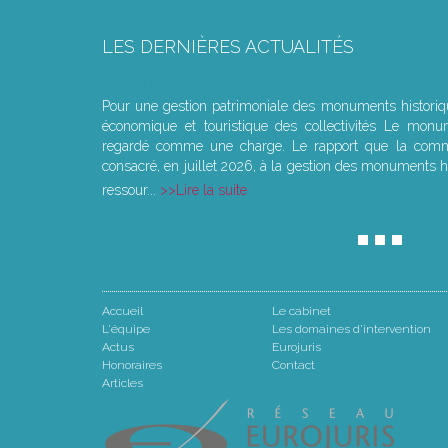
LES DERNIÈRES ACTUALITÉS
Le joug léger des monuments historiques
Pour une gestion patrimoniale des monuments histori
économique et touristique des collectivités Le monu
regardé comme une charge. Le rapport que la commi
consacré, en juillet 2026, à la gestion des monuments hi
ressour...
Lire la suite
Accueil
Le cabinet
L'équipe
Les domaines d'intervention
Actus
Eurojuris
Honoraires
Contact
Articles