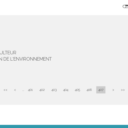
CULTEUR
ON DE L'ENVIRONNEMENT
<<
<
...
401
402
403
404
405
406
407
>
>>