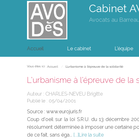
Cabinet 
Avocats au Barrea
Accueil
Le cabinet
L'équipe
Vous êtes ici :
Accueil
L'urbanisme à l'épreuve de la solidarité
L'urbanisme à l'épreuve de la s
Auteur : CHARLES-NEVEU Brigitte
Publié le :
05/04/2001
Source :
www.eurojuris.fr
Coup d'oeil sur la loi S.R.U. du 13 décembre 2000
résolument déterminée à imposer une certaine politi
de ce fait, sans éga...
Lire la suite