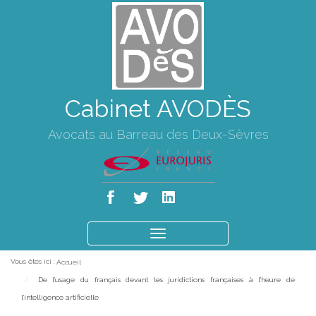
Cabinet AVODÈS
Avocats au Barreau des Deux-Sèvres
Ouvrir
le
Vous êtes ici :
Accueil
menu
De l'usage du français devant les juridictions françaises à l'heure de
l'intelligence artificielle