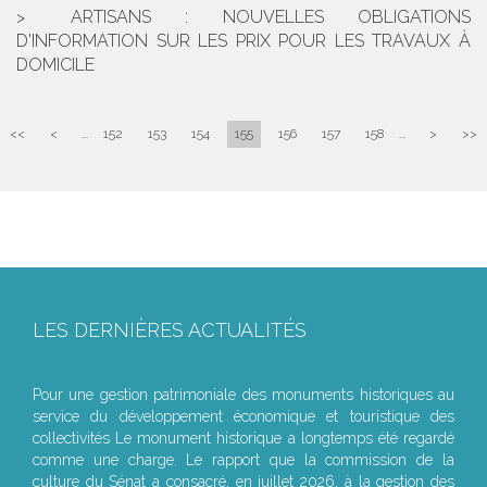
ARTISANS : NOUVELLES OBLIGATIONS
D'INFORMATION SUR LES PRIX POUR LES TRAVAUX À
DOMICILE
<<
<
...
152
153
154
155
156
157
158
...
>
>>
LES DERNIÈRES ACTUALITÉS
Le joug léger des monuments historiques
Pour une gestion patrimoniale des monuments historiques au
service du développement économique et touristique des
collectivités Le monument historique a longtemps été regardé
comme une charge. Le rapport que la commission de la
culture du Sénat a consacré, en juillet 2026, à la gestion des