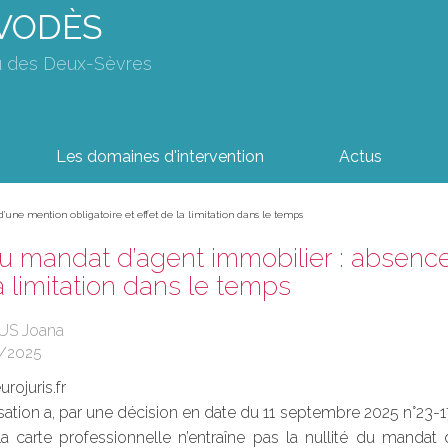
AVODÈS
u des Deux-Sèvres
Les domaines d'intervention
Actus
’une mention obligatoire et effet de la limitation dans le temps
du mandat d’agent immobilier : absence
la limitation dans le temps
SUS Joana
/2025
rojuris.fr
ation a, par une décision en date du 11 septembre 2025 n°23-1
a carte professionnelle n’entraîne pas la nullité du mandat de