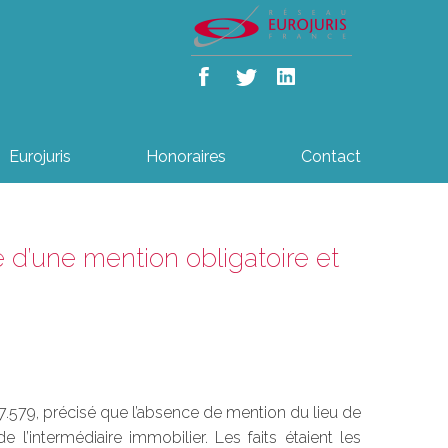
Eurojuris
Honoraires
Contact
 d’une mention obligatoire et
7.579, précisé que l’absence de mention du lieu de
 l’intermédiaire immobilier. Les faits étaient les