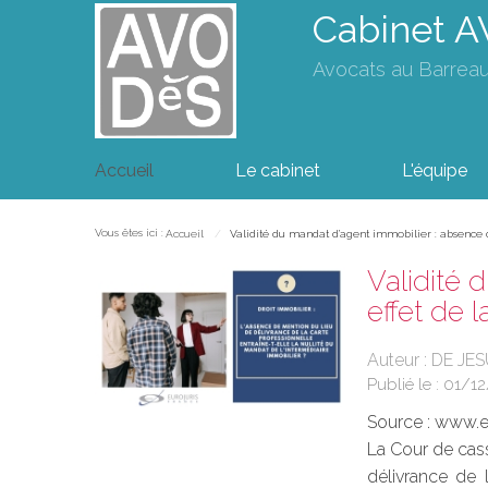
Cabinet 
Avocats au Barrea
Accueil
Le cabinet
L'équipe
Vous êtes ici :
Accueil
Validité du mandat d’agent immobilier : absence d
Validité 
effet de 
Auteur : DE JE
Publié le :
01/12
Source :
www.eu
La Cour de cass
délivrance de l