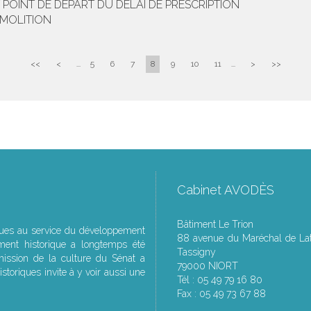
T POINT DE DÉPART DU DÉLAI DE PRESCRIPTION
ÉMOLITION
<<
<
...
5
6
7
8
9
10
11
...
>
>>
Cabinet AVODÈS
Bâtiment Le Trion
ques au service du développement
88 avenue du Maréchal de Lat
ment historique a longtemps été
Tassigny
ssion de la culture du Sénat a
79000 NIORT
storiques invite à y voir aussi une
Tél : 05 49 79 16 80
Fax : 05 49 73 67 88