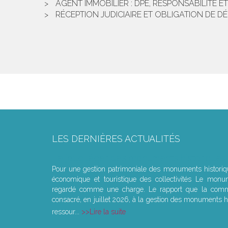
AGENT IMMOBILIER : DPE, RESPONSABILITÉ E
RÉCEPTION JUDICIAIRE ET OBLIGATION DE D
LES DERNIÈRES ACTUALITÉS
Le joug léger des monuments historiques
Pour une gestion patrimoniale des monuments histori
économique et touristique des collectivités Le monu
regardé comme une charge. Le rapport que la commi
consacré, en juillet 2026, à la gestion des monuments hi
ressour...
Lire la suite