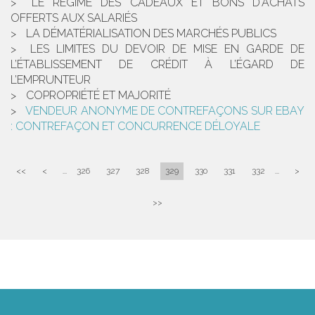
LE RÉGIME DES CADEAUX ET BONS D'ACHATS
OFFERTS AUX SALARIÉS
LA DÉMATÉRIALISATION DES MARCHÉS PUBLICS
LES LIMITES DU DEVOIR DE MISE EN GARDE DE
L’ÉTABLISSEMENT DE CRÉDIT À L’ÉGARD DE
L’EMPRUNTEUR
COPROPRIÉTÉ ET MAJORITÉ
VENDEUR ANONYME DE CONTREFAÇONS SUR EBAY
: CONTREFAÇON ET CONCURRENCE DÉLOYALE
<<
<
...
326
327
328
329
330
331
332
...
>
>>