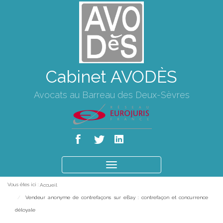
Cabinet AVODÈS
Avocats au Barreau des Deux-Sèvres
Ouvrir
le
Vous êtes ici :
Accueil
menu
Vendeur anonyme de contrefaçons sur eBay : contrefaçon et concurrence
déloyale