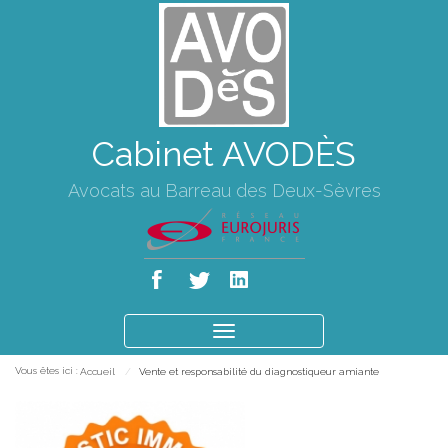
Cabinet AVODÈS
Avocats au Barreau des Deux-Sèvres
Ouvrir
le
Vous êtes ici :
Accueil
Vente et responsabilité du diagnostiqueur amiante
menu