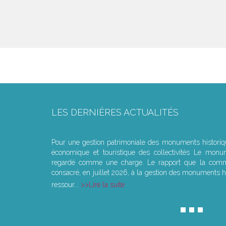
LES DERNIÈRES ACTUALITÉS
Le joug léger des monuments historiques
Pour une gestion patrimoniale des monuments histori
économique et touristique des collectivités Le monu
regardé comme une charge. Le rapport que la commi
consacré, en juillet 2026, à la gestion des monuments hi
ressour...
Lire la suite