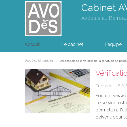
Cabinet 
Avocats au Barrea
Accueil
Le cabinet
L'équipe
Vous êtes ici :
Accueil
Vérification de la validité de la servitude de passa
Vérificat
Publié le :
26/0
Source :
www.eu
Le service instr
permettant l'ut
doivent, pour l'