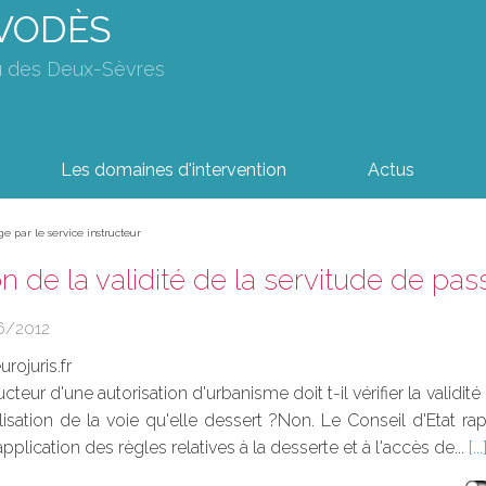
AVODÈS
u des Deux-Sèvres
Les domaines d'intervention
Actus
ge par le service instructeur
ion de la validité de la servitude de pa
6/2012
rojuris.fr
ucteur d'une autorisation d'urbanisme doit t-il vérifier la validit
ilisation de la voie qu'elle dessert ?Non. Le Conseil d'Etat ra
application des règles relatives à la desserte et à l'accès de...