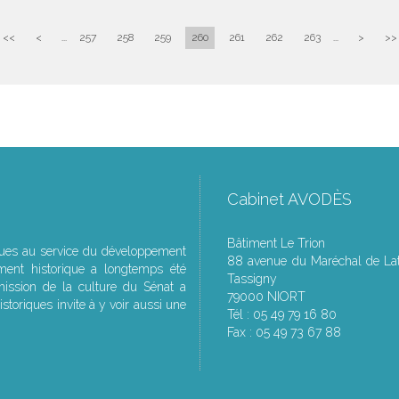
<<
<
...
257
258
259
260
261
262
263
...
>
>>
Cabinet AVODÈS
Bâtiment Le Trion
ques au service du développement
88 avenue du Maréchal de Lat
ment historique a longtemps été
Tassigny
ssion de la culture du Sénat a
79000 NIORT
storiques invite à y voir aussi une
Tél : 05 49 79 16 80
Fax : 05 49 73 67 88