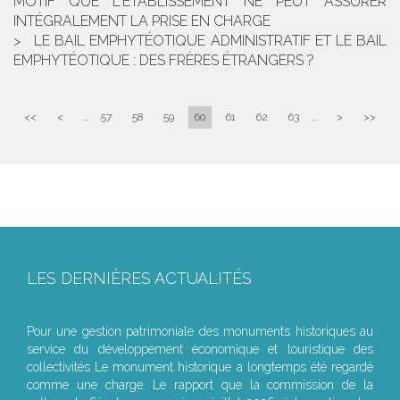
MOTIF QUE L'ÉTABLISSEMENT NE PEUT ASSURER
INTÉGRALEMENT LA PRISE EN CHARGE
LE BAIL EMPHYTÉOTIQUE ADMINISTRATIF ET LE BAIL
EMPHYTÉOTIQUE : DES FRÈRES ÉTRANGERS ?
<<
<
...
57
58
59
60
61
62
63
...
>
>>
LES DERNIÈRES ACTUALITÉS
Le joug léger des monuments historiques
Pour une gestion patrimoniale des monuments historiques au
service du développement économique et touristique des
collectivités Le monument historique a longtemps été regardé
comme une charge. Le rapport que la commission de la