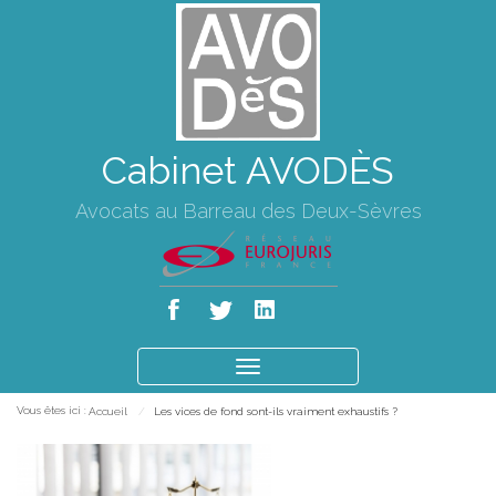
Cabinet AVODÈS
Avocats au Barreau des Deux-Sèvres
Ouvrir
le
Vous êtes ici :
Accueil
Les vices de fond sont-ils vraiment exhaustifs ?
menu