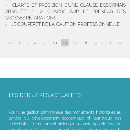
CLARTÉ ET PRÉCISION D’UNE CLAUSE DÉSORMAIS
OBSOLÈTE : LA CHARGE SUR LE PRENEUR DES
GROSSES RÉPARATIONS
LE COUPERET DE LA CAUTION PROFESSIONNELLE
<<
<
...
51
52
53
54
55
56
57
...
>
>>
LES DERNIÈRES ACTUALITÉS
Le joug léger des monuments historiques
Pour une gestion patrimoniale des monuments historiques au
service du développement économique et touristique des
collectivités Le monument historique a longtemps été regardé
comme une charge. Le rapport que la commission de la