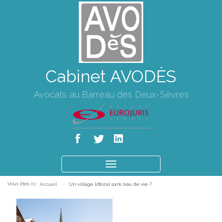
Cabinet AVODÈS
Avocats au Barreau des Deux-Sèvres
Ouvrir
le
Vous êtes ici :
Accueil
Un village littoral sans lieu de vie ?
menu