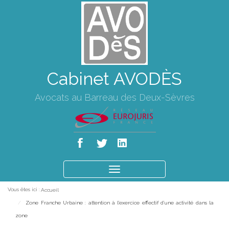
Cabinet AVODÈS
Avocats au Barreau des Deux-Sèvres
Ouvrir
le
Vous êtes ici :
Accueil
menu
Zone Franche Urbaine : attention à l’exercice effectif d’une activité dans la
zone