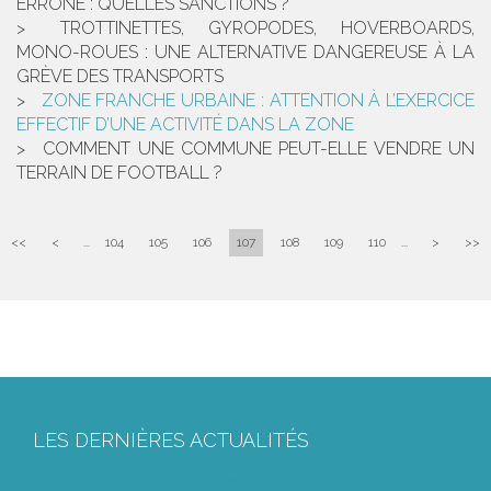
ERRONÉ : QUELLES SANCTIONS ?
TROTTINETTES, GYROPODES, HOVERBOARDS,
MONO-ROUES : UNE ALTERNATIVE DANGEREUSE À LA
GRÈVE DES TRANSPORTS
ZONE FRANCHE URBAINE : ATTENTION À L’EXERCICE
EFFECTIF D’UNE ACTIVITÉ DANS LA ZONE
COMMENT UNE COMMUNE PEUT-ELLE VENDRE UN
TERRAIN DE FOOTBALL ?
<<
<
...
104
105
106
107
108
109
110
...
>
>>
LES DERNIÈRES ACTUALITÉS
Le joug léger des monuments historiques