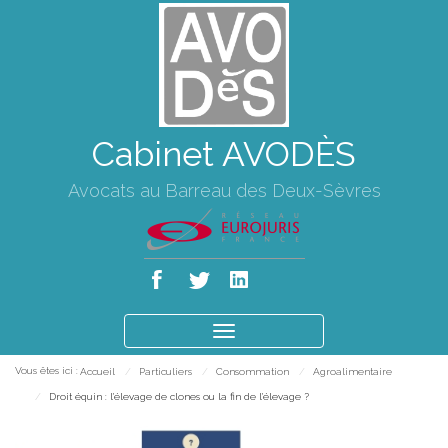
Cabinet AVODÈS
Avocats au Barreau des Deux-Sèvres
Ouvrir
le
Vous êtes ici :
Accueil
Particuliers
Consommation
Agroalimentaire
menu
Droit équin : l'élevage de clones ou la fin de l'élevage ?