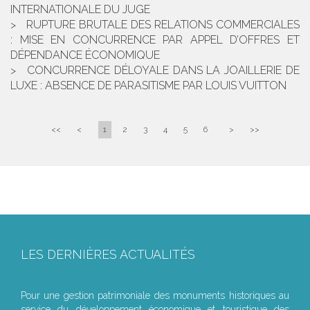
INTERNATIONALE DU JUGE
RUPTURE BRUTALE DES RELATIONS COMMERCIALES
: MISE EN CONCURRENCE PAR APPEL D’OFFRES ET
DÉPENDANCE ÉCONOMIQUE
CONCURRENCE DÉLOYALE DANS LA JOAILLERIE DE
LUXE : ABSENCE DE PARASITISME PAR LOUIS VUITTON
<<
<
1
2
3
4
5
6
>
>>
LES DERNIÈRES ACTUALITÉS
Le joug léger des monuments historiques
Pour une gestion patrimoniale des monuments historiques au
service du développement économique et touristique des