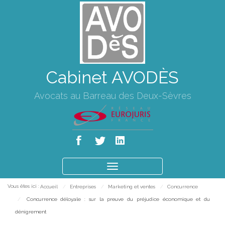
Cabinet AVODÈS
Avocats au Barreau des Deux-Sèvres
Ouvrir
le
Vous êtes ici :
Accueil
Entreprises
Marketing et ventes
Concurrence
menu
Concurrence déloyale : sur la preuve du préjudice économique et du
dénigrement