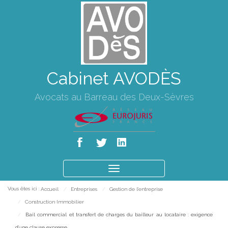
Cabinet AVODÈS
Avocats au Barreau des Deux-Sèvres
Ouvrir
le
Vous êtes ici :
Accueil
Entreprises
Gestion de l'entreprise
menu
Construction Immobilier
Bail commercial et transfert de charges du bailleur au locataire : exigence
d'une clause expresse