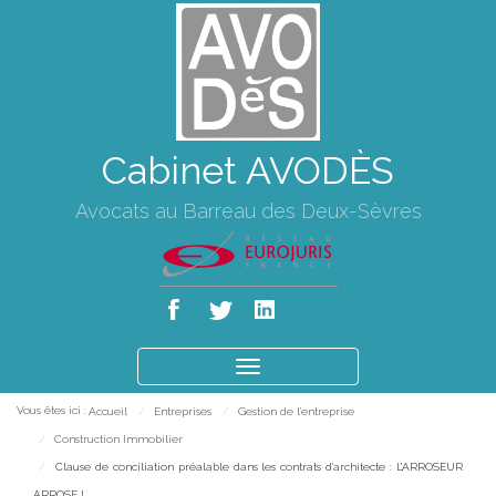
Cabinet AVODÈS
Avocats au Barreau des Deux-Sèvres
Ouvrir
le
Vous êtes ici :
Accueil
Entreprises
Gestion de l'entreprise
menu
Construction Immobilier
Clause de conciliation préalable dans les contrats d'architecte : L’ARROSEUR
ARROSE !