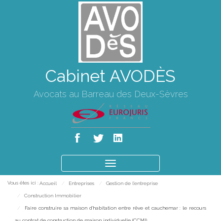
Cabinet AVODÈS
Avocats au Barreau des Deux-Sèvres
Ouvrir
le
Vous êtes ici :
Accueil
Entreprises
Gestion de l'entreprise
menu
Construction Immobilier
Faire construire sa maison d'habitation entre rêve et cauchemar : le recours
au contrat de construction de maison individuelle (CCMI)