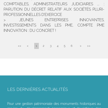
COMPTABLES, ADMINISTRATEURS JUDICIAIRES ... :
PARUTION DU DÉCRET RELATIF AUX SOCIÉTÉS PLURI-
PROFESSIONNELLES D’EXERCICE
JEUNES ENTREPRISES INNOVANTES,
INVESTISSEMENTS DANS LES PME, COMPTE PME
INNOVATION : DU CONCRET !
<<
<
1
2
3
4
5
6
>
>>
LES DERNIÈRES ACTUALITÉS
Le joug léger des monuments historiques
Pour une gestion patrimoniale des monuments historiques au