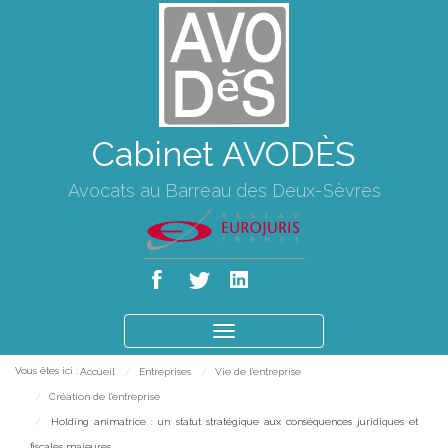
Cabinet AVODÈS
Avocats au Barreau des Deux-Sèvres
Ouvrir
le
Vous êtes ici :
Accueil
Entreprises
Vie de l'entreprise
menu
Création de l'entreprise
Holding animatrice : un statut stratégique aux conséquences juridiques et
fiscales majeures